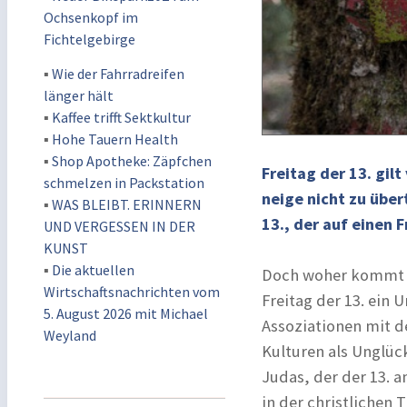
Ochsenkopf im
Fichtelgebirge
▪
Wie der Fahrradreifen
länger hält
▪
Kaffee trifft Sektkultur
▪
Hohe Tauern Health
▪
Shop Apotheke: Zäpfchen
Freitag der 13. gilt
schmelzen in Packstation
neige nicht zu übe
▪
WAS BLEIBT. ERINNERN
13., der auf einen 
UND VERGESSEN IN DER
KUNST
▪
Die aktuellen
Doch woher kommt di
Wirtschaftsnachrichten vom
Freitag der 13. ein 
5. August 2026 mit Michael
Assoziationen mit de
Weyland
Kulturen als Unglüc
Judas, der der 13. 
in der christlichen 