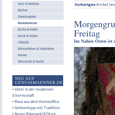
Auto & Mobiles
Vorherigen
Artikel le
Bücher
Gewinnspiele
Morgengruß
Kommentar
Freitag
Küche & Keller
Kunst & Kultur
Im Nahen Osten ist d
Lifestyle
Männerleben & Vaterleben
Reisen
Wirtschaft & Recht
NEU AUF
GENUSSMAENNER.DE
▪
Väter in der modernen
Elternschaft
▪
Raus aus dem Homeoffice
▪
Geheimtipp mit Tradition
▪
Neuer Bikepark1024 am