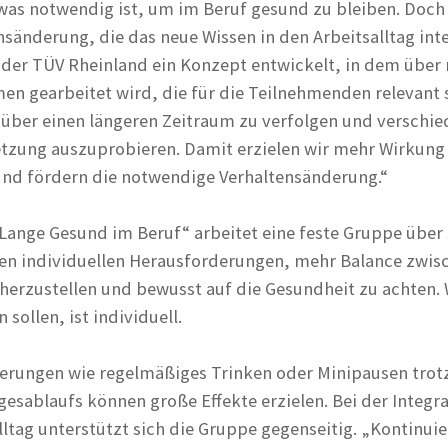
was notwendig ist, um im Beruf gesund zu bleiben. Doch
nsänderung, die das neue Wissen in den Arbeitsalltag inte
t der TÜV Rheinland ein Konzept entwickelt, in dem über
n gearbeitet wird, die für die Teilnehmenden relevant 
e über einen längeren Zeitraum zu verfolgen und verschi
tzung auszuprobieren. Damit erzielen wir mehr Wirkung 
d fördern die notwendige Verhaltensänderung.“
ange Gesund im Beruf“ arbeitet eine feste Gruppe über
en individuellen Herausforderungen, mehr Balance zwis
herzustellen und bewusst auf die Gesundheit zu achten.
 sollen, ist individuell.
erungen wie regelmäßiges Trinken oder Minipausen trotz
esablaufs können große Effekte erzielen. Bei der Integr
Alltag unterstützt sich die Gruppe gegenseitig. „Kontinuie