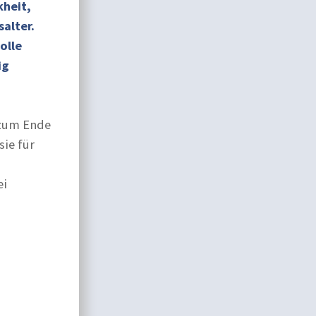
kheit,
salter.
olle
ig
 zum Ende
sie für
ei