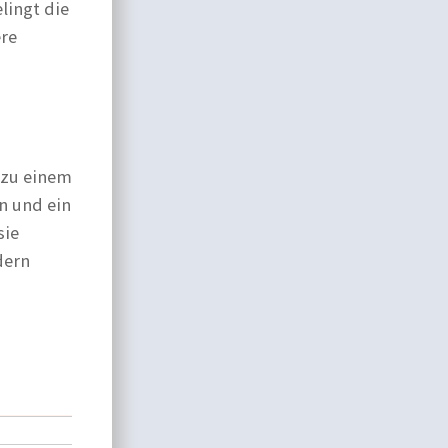
lingt die
ere
d zu einem
n und ein
sie
dern