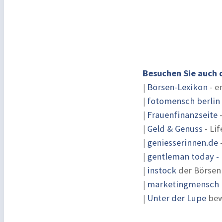
Besuchen Sie auch 
|
Börsen-Lexikon
- e
|
fotomensch berlin
|
Frauenfinanzseite
-
|
Geld & Genuss
- Lif
|
geniesserinnen.de
|
gentleman today - 
|
instock
der Börsen
|
marketingmensch |
|
Unter der Lupe
bew