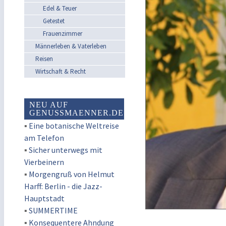
Edel & Teuer
Getestet
Frauenzimmer
Männerleben & Vaterleben
Reisen
Wirtschaft & Recht
NEU AUF
GENUSSMAENNER.DE
▪
Eine botanische Weltreise
am Telefon
▪
Sicher unterwegs mit
Vierbeinern
▪
Morgengruß von Helmut
Harff: Berlin - die Jazz-
Hauptstadt
▪
SUMMERTIME
▪
Konsequentere Ahndung