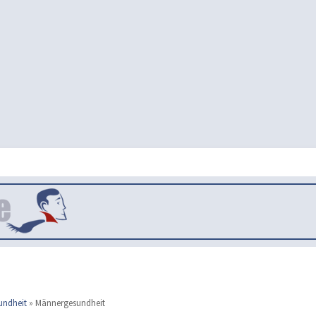
undheit
»
Männergesundheit