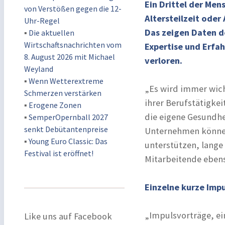
Ein Drittel der Men
von Verstößen gegen die 12-
Altersteilzeit oder
Uhr-Regel
Das zeigen Daten d
▪
Die aktuellen
Wirtschaftsnachrichten vom
Expertise und Erfa
8. August 2026 mit Michael
verloren.
Weyland
▪
Wenn Wetterextreme
„Es wird immer wicht
Schmerzen verstärken
ihrer Berufstätigkei
▪
Erogene Zonen
die eigene Gesundhei
▪
SemperOpernball 2027
senkt Debütantenpreise
Unternehmen können
▪
Young Euro Classic: Das
unterstützen, lange 
Festival ist eröffnet!
Mitarbeitende ebens
Einzelne kurze Imp
„Impulsvorträge, ei
Like uns auf Facebook