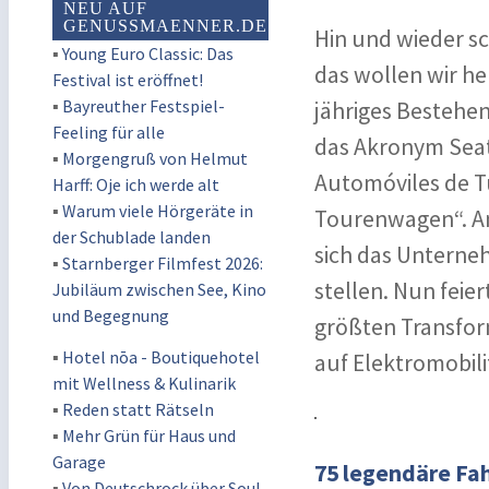
NEU AUF
GENUSSMAENNER.DE
Hin und wieder s
▪
Young Euro Classic: Das
das wollen wir he
Festival ist eröffnet!
▪
Bayreuther Festspiel-
jähriges Bestehen
Feeling für alle
das Akronym Seat
▪
Morgengruß von Helmut
Automóviles de Tu
Harff: Oje ich werde alt
▪
Warum viele Hörgeräte in
Tourenwagen“. Am 
der Schublade landen
sich das Unterne
▪
Starnberger Filmfest 2026:
stellen. Nun feier
Jubiläum zwischen See, Kino
und Begegnung
größten Transfor
▪
Hotel nōa - Boutiquehotel
auf Elektromobili
mit Wellness & Kulinarik
▪
Reden statt Rätseln
▪
Mehr Grün für Haus und
Garage
75 legendäre Fa
▪
Von Deutschrock über Soul