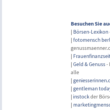
Besuchen Sie au
|
Börsen-Lexikon
|
fotomensch berl
genussmaenner.
|
Frauenfinanzsei
|
Geld & Genuss
- 
alle
|
geniesserinnen.
|
gentleman today
|
instock
der Börs
|
marketingmensch