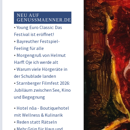
NEU AUF
GENUSSMAENNER.DE
▪
Young Euro Classic: Das
Festival ist eröffnet!
▪
Bayreuther Festspiel-
Feeling für alle
▪
Morgengruß von Helmut
Harff: Oje ich werde alt
▪
Warum viele Hörgeräte in
der Schublade landen
▪
Starnberger Filmfest 2026:
Jubiläum zwischen See, Kino
und Begegnung
▪
Hotel nōa - Boutiquehotel
mit Wellness & Kulinarik
▪
Reden statt Rätseln
▪
Mehr Grün für Haus und