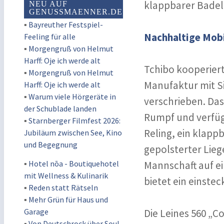
klappbarer Badele
NEU AUF
GENUSSMAENNER.DE
▪
Bayreuther Festspiel-
Nachhaltige Mobi
Feeling für alle
▪
Morgengruß von Helmut
Harff: Oje ich werde alt
Tchibo kooperiert
▪
Morgengruß von Helmut
Manufaktur mit S
Harff: Oje ich werde alt
▪
Warum viele Hörgeräte in
verschrieben. Das
der Schublade landen
Rumpf und verfügt
▪
Starnberger Filmfest 2026:
Reling, ein klapp
Jubiläum zwischen See, Kino
und Begegnung
gepolsterter Lie
▪
Hotel nōa - Boutiquehotel
Mannschaft auf ei
mit Wellness & Kulinarik
bietet ein einstec
▪
Reden statt Rätseln
▪
Mehr Grün für Haus und
Garage
Die Leines 560 „C
▪
Von Deutschrock über Soul