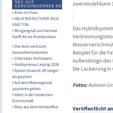
NEU AUF
zwei einziehbare 
GENUSSMAENNER.DE
▪
Alles im Fluss
▪
VALLY WIESELTHIER: BILD
UND TON
Das Hybridsystem
▪
Morgengruß von Helmut
Verbrennungsmoto
Harff: Ab ins Krankenhaus
Wasserverschmutz
▪
Das Auto wird zum
Beispiel für die 
Gesundheitsmonitor
▪
Zillertaler Hofchalets
Außendesign des 
▪
Hobbymesse Leipzig 2026
Die Lackierung i
▪
Sparen braucht oft länger
als geplant
▪
Auf dem Meeresgrund
Fotos:
Autoren-Un
spazieren gehen
▪
Väter in der modernen
Elternschaft
▪
Raus aus dem Homeoffice
Veröffentlicht a