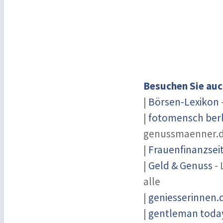
Besuchen Sie auc
|
Börsen-Lexikon
|
fotomensch berl
genussmaenner.
|
Frauenfinanzsei
|
Geld & Genuss
- 
alle
|
geniesserinnen.
|
gentleman today