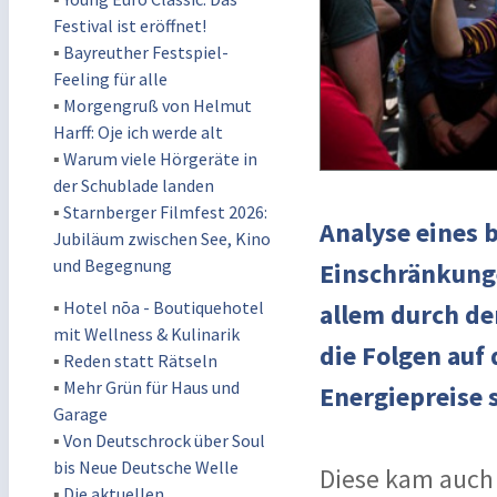
Festival ist eröffnet!
▪
Bayreuther Festspiel-
Feeling für alle
▪
Morgengruß von Helmut
Harff: Oje ich werde alt
▪
Warum viele Hörgeräte in
der Schublade landen
▪
Starnberger Filmfest 2026:
Analyse eines 
Jubiläum zwischen See, Kino
und Begegnung
Einschränkung
▪
Hotel nōa - Boutiquehotel
allem durch de
mit Wellness & Kulinarik
die Folgen auf
▪
Reden statt Rätseln
▪
Mehr Grün für Haus und
Energiepreise s
Garage
▪
Von Deutschrock über Soul
bis Neue Deutsche Welle
Diese kam auch 
▪
Die aktuellen