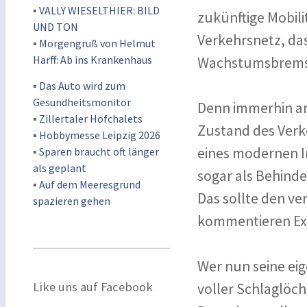
▪
VALLY WIESELTHIER: BILD
zukünftige Mobili
UND TON
Verkehrsnetz, das
▪
Morgengruß von Helmut
Harff: Ab ins Krankenhaus
Wachstumsbremse
▪
Das Auto wird zum
Gesundheitsmonitor
Denn immerhin an
▪
Zillertaler Hofchalets
Zustand des Verk
▪
Hobbymesse Leipzig 2026
eines modernen I
▪
Sparen braucht oft länger
als geplant
sogar als Behinde
▪
Auf dem Meeresgrund
Das sollte den ve
spazieren gehen
kommentieren Ex
Wer nun seine ei
Like uns auf Facebook
voller Schlaglöc