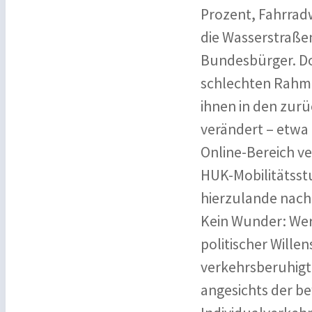
Prozent, Fahrrad
die Wasserstraßen
Bundesbürger. Do
schlechten Rahme
ihnen in den zurü
verändert – etwa 
Online-Bereich ve
HUK-Mobilitätsst
hierzulande nach 
Kein Wunder: Wer
politischer Will
verkehrsberuhigt
angesichts der b