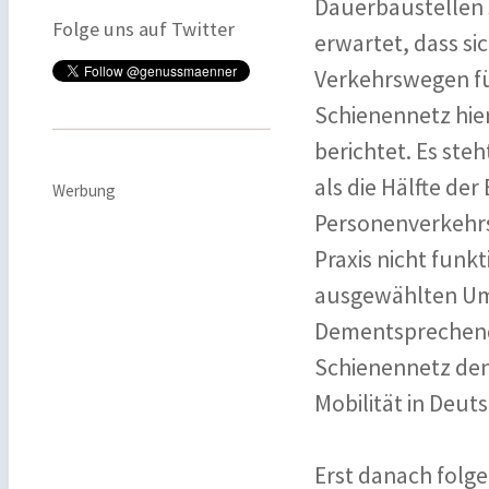
Dauerbaustellen
Folge uns auf Twitter
erwartet, dass si
Verkehrswegen für
Schienennetz hier
berichtet. Es steh
als die Hälfte de
Werbung
Personenverkehrs 
Praxis nicht funk
ausgewählten Umf
Dementsprechend 
Schienennetz den
Mobilität in Deut
Erst danach folg