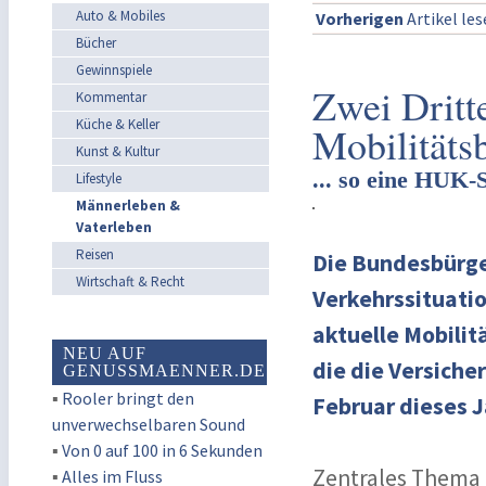
Auto & Mobiles
Vorherigen
Artikel le
Bücher
Gewinnspiele
Zwei Dritte
Kommentar
Küche & Keller
Mobilitäts
Kunst & Kultur
... so eine HUK-
Lifestyle
Männerleben &
Vaterleben
Reisen
Die Bundesbürge
Wirtschaft & Recht
Verkehrssituatio
aktuelle Mobili
NEU AUF
die die Versiche
GENUSSMAENNER.DE
▪
Rooler bringt den
Februar dieses J
unverwechselbaren Sound
▪
Von 0 auf 100 in 6 Sekunden
Zentrales Thema d
▪
Alles im Fluss