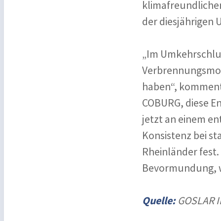
klimafreundlichen
der diesjährigen 
„Im Umkehrschlus
Verbrennungsmoto
haben“, kommenti
COBURG, diese Ent
jetzt an einem e
Konsistenz bei st
Rheinländer fest.
Bevormundung, wi
Quelle:
GOSLAR I