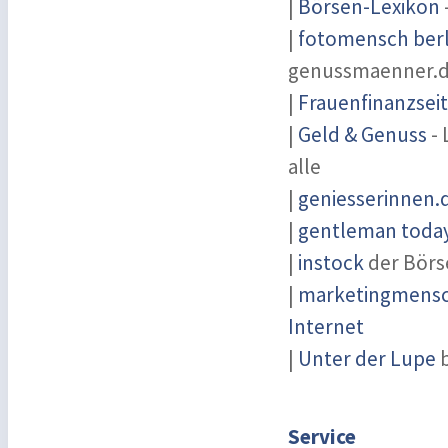
|
Börsen-Lexikon
|
fotomensch berl
genussmaenner.
|
Frauenfinanzsei
|
Geld & Genuss
- 
alle
|
geniesserinnen.
|
gentleman today 
|
instock
der Börs
|
marketingmensch
Internet
|
Unter der Lupe
b
Service