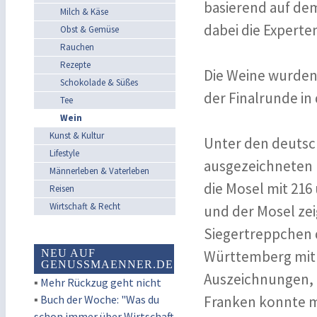
basierend auf d
Milch & Käse
dabei die Experte
Obst & Gemüse
Rauchen
Rezepte
Die Weine wurden
Schokolade & Süßes
der Finalrunde in
Tee
Wein
Kunst & Kultur
Unter den deutsch
Lifestyle
ausgezeichneten R
Männerleben & Vaterleben
die Mosel mit 216
Reisen
Wirtschaft & Recht
und der Mosel zei
Siegertreppchen d
NEU AUF
Württemberg mit 
GENUSSMAENNER.DE
Auszeichnungen, d
▪
Mehr Rückzug geht nicht
▪
Buch der Woche: "Was du
Franken konnte m
schon immer über Wirtschaft