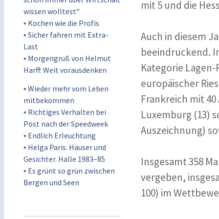
mit 5 und die Hes
wissen wolltest"
▪
Kochen wie die Profis
▪
Sicher fahren mit Extra-
Auch in diesem Ja
Last
beeindruckend. In
▪
Morgengruß von Helmut
Kategorie Lagen-
Harff: Weit vorausdenken
europäischer Ries
▪
Wieder mehr vom Leben
Frankreich mit 40
mitbekommen
▪
Richtiges Verhalten bei
Luxemburg (13) sow
Post nach der Speedweek
Auszeichnung) sow
▪
Endlich Erleuchtung
▪
Helga Paris. Häuser und
Gesichter. Halle 1983–85
Insgesamt 358 Ma
▪
Es grünt so grün zwischen
vergeben, insges
Bergen und Seen
100) im Wettbewe