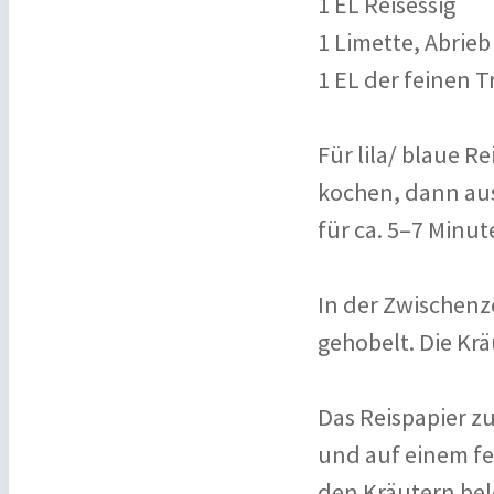
1 EL Reisessig
1 Limette, Abrieb
1 EL der feinen 
Für lila/ blaue 
kochen, dann au
für ca. 5–7 Minu
In der Zwischenz
gehobelt. Die Kr
Das Reispapier z
und auf einem f
den Kräutern bel