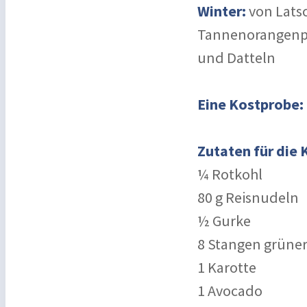
Winter:
von Lats
Tannenorangenpul
und Datteln
Eine Kostprobe: 
Zutaten für die 
¼ Rotkohl
80 g Reisnudeln
½ Gurke
8 Stangen grüner
1 Karotte
1 Avocado