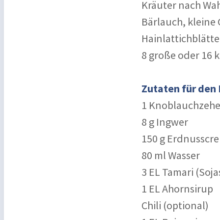
Kräuter nach Wahl
Bärlauch, kleine 
Hainlattichblätte
8 große oder 16 k
Zutaten für den
1 Knoblauchzeh
8 g Ingwer
150 g Erdnusscr
80 ml Wasser
3 EL Tamari (Soj
1 EL Ahornsirup
Chili (optional)