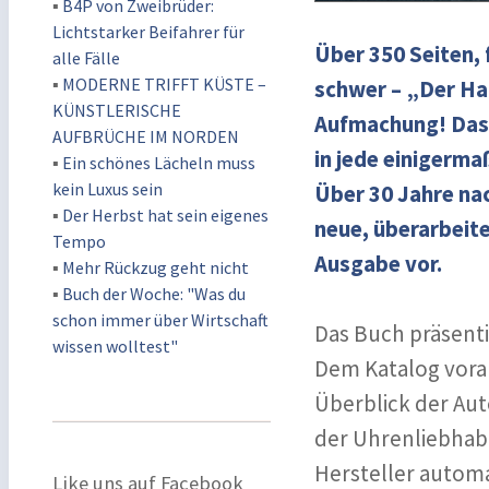
▪
B4P von Zweibrüder:
Lichtstarker Beifahrer für
Über 350 Seiten, 
alle Fälle
▪
MODERNE TRIFFT KÜSTE –
schwer – „Der Ha
KÜNSTLERISCHE
Aufmachung! Das 
AUFBRÜCHE IM NORDEN
in jede einigerm
▪
Ein schönes Lächeln muss
kein Luxus sein
Über 30 Jahre nac
▪
Der Herbst hat sein eigenes
neue, überarbeit
Tempo
Ausgabe vor.
▪
Mehr Rückzug geht nicht
▪
Buch der Woche: "Was du
schon immer über Wirtschaft
Das Buch präsent
wissen wolltest"
Dem Katalog voran
Überblick der Aut
der Uhrenliebhabe
Hersteller autom
Like uns auf Facebook