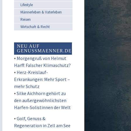
Lifestyle
Männerleben & Vaterleben
Reisen
Wirtschaft & Recht
NEU AUF
GENUSSMAENNER.DE
▪
Morgengruß von Helmut
Harff: Falscher Klimaschutz?
▪
Herz-Kreislauf-
Erkrankungen: Mehr Sport –
mehr Schutz
▪
Silke Aichhorn gehört zu
den außergewöhnlichsten
Harfen-Solistinnen der Welt
▪
Golf, Genuss &
Regeneration in Zell am See