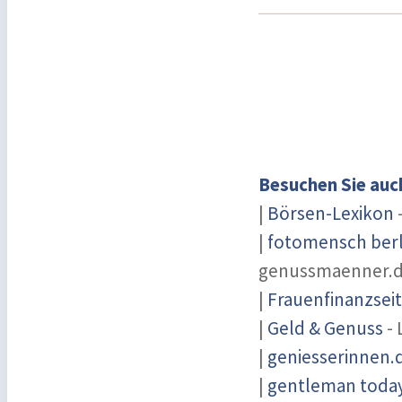
Besuchen Sie auc
|
Börsen-Lexikon
-
|
fotomensch berl
genussmaenner.
|
Frauenfinanzsei
|
Geld & Genuss
- 
|
geniesserinnen.
|
gentleman today 