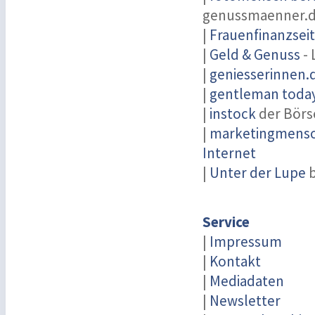
genussmaenner.
|
Frauenfinanzsei
|
Geld & Genuss
- 
|
geniesserinnen.
|
gentleman today 
|
instock
der Börs
|
marketingmensch
Internet
|
Unter der Lupe
b
Service
|
Impressum
|
Kontakt
|
Mediadaten
|
Newsletter