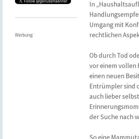
In „Haushaltsauf
Handlungsempfehl
Umgang mit Konfli
rechtlichen Aspe
Werbung
Ob durch Tod ode
vor einem vollen
einen neuen Besi
Entrümpler sind o
auch lieber selb
Erinnerungsmomen
der Suche nach 
So eine Mammutau