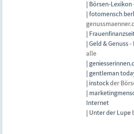
|
Börsen-Lexikon
|
fotomensch berl
genussmaenner.
|
Frauenfinanzsei
|
Geld & Genuss
- 
alle
|
geniesserinnen.
|
gentleman today
|
instock
der Börs
|
marketingmensch
Internet
|
Unter der Lupe
b