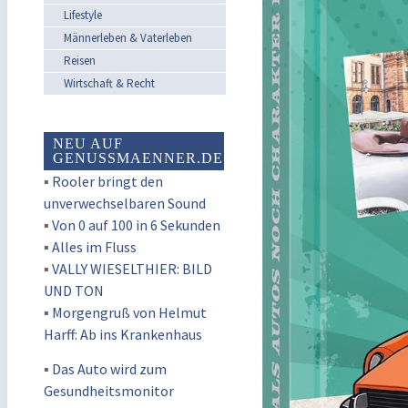
Lifestyle
Männerleben & Vaterleben
Reisen
Wirtschaft & Recht
NEU AUF
GENUSSMAENNER.DE
▪
Rooler bringt den
unverwechselbaren Sound
▪
Von 0 auf 100 in 6 Sekunden
▪
Alles im Fluss
▪
VALLY WIESELTHIER: BILD
UND TON
▪
Morgengruß von Helmut
Harff: Ab ins Krankenhaus
▪
Das Auto wird zum
Gesundheitsmonitor