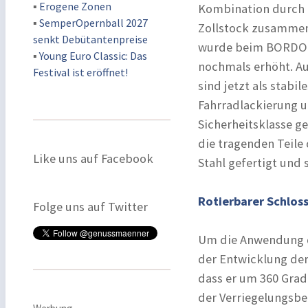
▪
Erogene Zonen
Kombination durch d
▪
SemperOpernball 2027
Zollstock zusammenz
senkt Debütantenpreise
wurde beim BORDO 6
▪
Young Euro Classic: Das
nochmals erhöht. Au
Festival ist eröffnet!
sind jetzt als stabi
Fahrradlackierung u
Sicherheitsklasse g
die tragenden Teile
Like uns auf Facebook
Stahl gefertigt und
Rotierbarer Schlos
Folge uns auf Twitter
Um die Anwendung d
der Entwicklung der
dass er um 360 Grad
der Verriegelungsbe