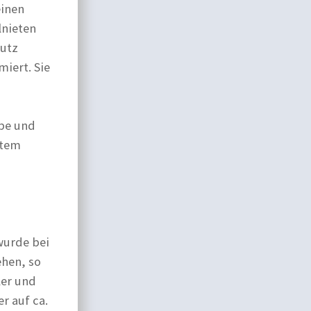
einen
lnieten
hutz
iert. Sie
äbe und
etem
wurde bei
ehen, so
ler und
r auf ca.