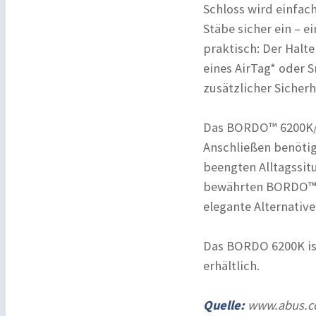
Schloss wird einfach
Stäbe sicher ein – e
praktisch: Der Halt
eines AirTag* oder S
zusätzlicher Sicher
Das BORDO™ 6200K/12
Anschließen benötig
beengten Alltagssit
bewährten BORDO™ 6
elegante Alternativ
Das BORDO 6200K is
erhältlich.
Quelle:
www.abus.