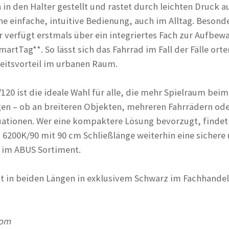
 in den Halter gestellt und rastet durch leichten Druck a
ine einfache, intuitive Bedienung, auch im Alltag. Besond
er verfügt erstmals über ein integriertes Fach zur Aufbe
martTag**. So lässt sich das Fahrrad im Fall der Fälle orte
heitsvorteil im urbanen Raum.
0 ist die ideale Wahl für alle, die mehr Spielraum beim
en – ob an breiteren Objekten, mehreren Fahrrädern ode
uationen. Wer eine kompaktere Lösung bevorzugt, finde
200K/90 mit 90 cm Schließlänge weiterhin eine sichere
e im ABUS Sortiment.
t in beiden Längen in exklusivem Schwarz im Fachhandel
com