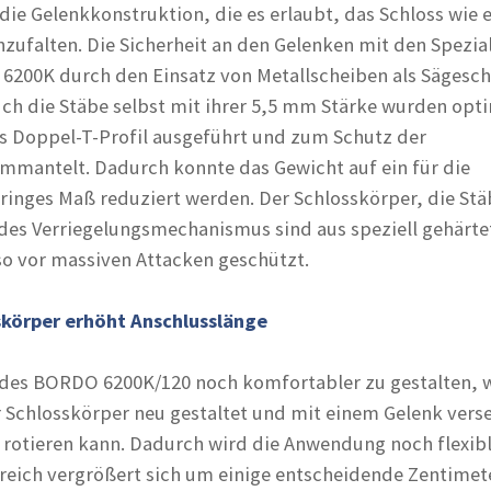
ie Gelenkkonstruktion, die es erlaubt, das Schloss wie 
ufalten. Die Sicherheit an den Gelenken mit den Spezia
200K durch den Einsatz von Metallscheiben als Sägesc
ch die Stäbe selbst mit ihrer 5,5 mm Stärke wurden optim
les Doppel-T-Profil ausgeführt und zum Schutz der
mmantelt. Dadurch konnte das Gewicht auf ein für die
eringes Maß reduziert werden. Der Schlosskörper, die St
 des Verriegelungsmechanismus sind aus speziell gehärt
 so vor massiven Attacken geschützt.
skörper erhöht Anschlusslänge
es BORDO 6200K/120 noch komfortabler zu gestalten, 
 Schlosskörper neu gestaltet und mit einem Gelenk vers
 rotieren kann. Dadurch wird die Anwendung noch flexib
reich vergrößert sich um einige entscheidende Zentimete