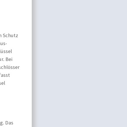
m Schutz
lus-
lüssel
r. Bei
schlösser
fasst
sel
g. Das