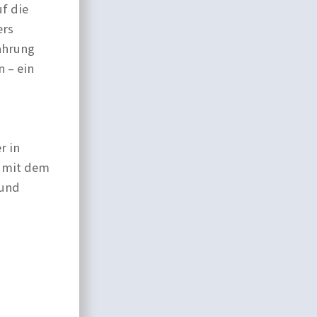
uf die
ers
wahrung
n – ein
r in
t mit dem
 und