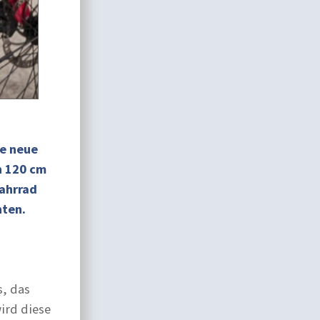
ie neue
n 120 cm
Fahrrad
hten.
s, das
ird diese