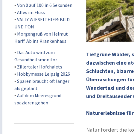
▪
Von 0 auf 100 in 6 Sekunden
▪
Alles im Fluss
▪
VALLY WIESELTHIER: BILD
UND TON
▪
Morgengruß von Helmut
Harff: Ab ins Krankenhaus
▪
Das Auto wird zum
Tiefgrüne Wälder, s
Gesundheitsmonitor
dazwischen eine at
▪
Zillertaler Hofchalets
Schluchten, bizarre
▪
Hobbymesse Leipzig 2026
Überraschungen für
▪
Sparen braucht oft länger
Wandertaxi und der
als geplant
▪
Auf dem Meeresgrund
und Dreitausender 
spazieren gehen
Naturerlebnisse für
Natur fördert die kö