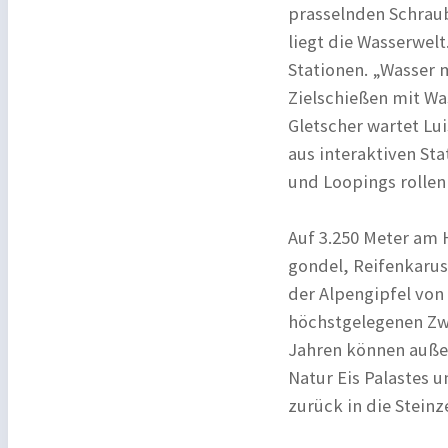
prasselnden Schraub
liegt die Wasserwel
Stationen. „Wasser 
Zielschießen mit W
Gletscher wartet Lu
aus interaktiven St
und Loopings rollen 
Auf 3.250 Meter am H
gondel, Reifenkaruss
der Alpengipfel von
höchstgelegenen Zwe
Jahren können außer
Natur Eis Palastes 
zurück in die Steinz