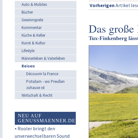
Auto & Mobiles
Vorherigen
Artikel le
Bücher
Gewinnspiele
Das große
Kommentar
Küche & Keller
Tux-Finkenberg läss
Kunst & Kultur
Lifestyle
Männerleben & Vaterleben
Reisen
Découvrir la France
Potsdam - wo Preußen
zuhause ist
Wirtschaft & Recht
NEU AUF
GENUSSMAENNER.DE
▪
Rooler bringt den
unverwechselbaren Sound