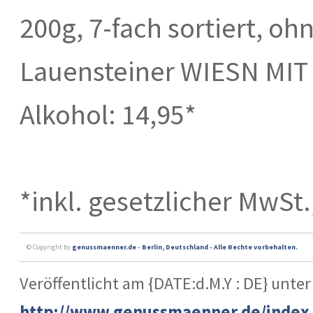
200g, 7-fach sortiert, oh
Lauensteiner WIESN MIT
Alkohol: 14,95*
*inkl. gesetzlicher MwSt.
© Copyright by
genussmaenner.de - Berlin, Deutschland - Alle Rechte vorbehalten.
Veröffentlicht am {DATE:d.M.Y : DE} unter
http://www.genussmaenner.de/index