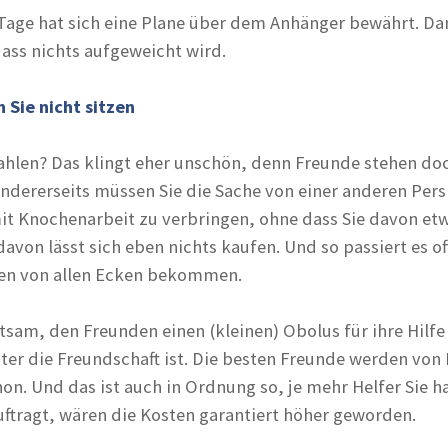
Tage hat sich eine Plane über dem Anhänger bewährt. Da
ass nichts aufgeweicht wird.
 Sie nicht sitzen
hlen? Das klingt eher unschön, denn Freunde stehen do
r andererseits müssen Sie die Sache von einer anderen Per
mit Knochenarbeit zu verbringen, ohne dass Sie davon et
 davon lässt sich eben nichts kaufen. Und so passiert es 
gen von allen Ecken bekommen.
sam, den Freunden einen (kleinen) Obolus für ihre Hilfe i
rnter die Freundschaft ist. Die besten Freunde werden vo
on. Und das ist auch in Ordnung so, je mehr Helfer Sie h
uftragt, wären die Kosten garantiert höher geworden.