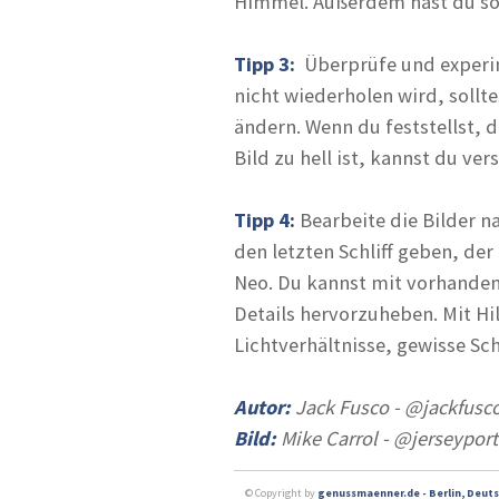
Himmel. Außerdem hast du so 
Tipp 3:
Überprüfe und experim
nicht wiederholen wird, sollt
ändern. Wenn du feststellst, d
Bild zu hell ist, kannst du v
Tipp 4:
Bearbeite die Bilder 
den letzten Schliff geben, de
Neo. Du kannst mit vorhanden
Details hervorzuheben. Mit Hi
Lichtverhältnisse, gewisse S
Autor:
Jack Fusco - @jackfusc
Bild:
Mike Carrol - @jerseyport
© Copyright by
genussmaenner.de - Berlin, Deuts