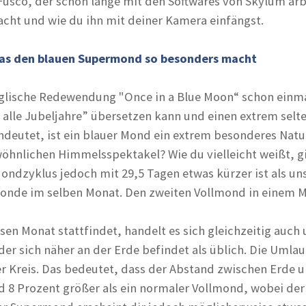
Fusco, der schon lange mit den Softwares von Skylum arb
ht und wie du ihn mit deiner Kamera einfängst.
 Was den blauen Supermond so besonders macht
nglische Redewendung "Once in a Blue Moon“ schon einma
 alle Jubeljahre” übersetzen kann und einen extrem selt
deutet, ist ein blauer Mond ein extrem besonderes Nat
wöhnlichen Himmelsspektakel? Wie du vielleicht weißt, g
ondzyklus jedoch mit 29,5 Tagen etwas kürzer ist als u
lmonde im selben Monat. Den zweiten Vollmond in einem
en Monat stattfindet, handelt es sich gleichzeitig auc
der sich näher an der Erde befindet als üblich. Die Uml
er Kreis. Das bedeutet, dass der Abstand zwischen Erde u
 8 Prozent größer als ein normaler Vollmond, wobei de