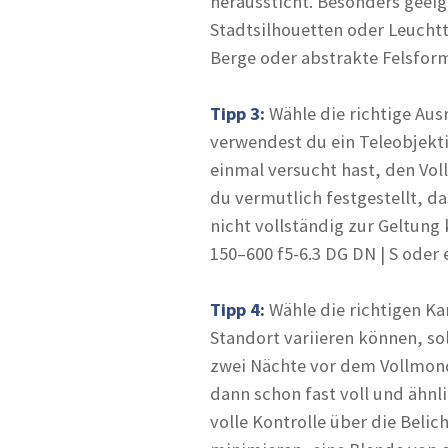
heraussticht. Besonders geeig
Stadtsilhouetten oder Leucht
Berge oder abstrakte Felsform
Tipp 3:
Wähle die richtige Ausr
verwendest du ein Teleobjekt
einmal versucht hast, den Vo
du vermutlich festgestellt, d
nicht vollständig zur Geltun
150–600 f5-6.3 DG DN | S oder 
Tipp 4:
Wähle die richtigen K
Standort variieren können, so
zwei Nächte vor dem Vollmond
dann schon fast voll und ähnl
volle Kontrolle über die Beli