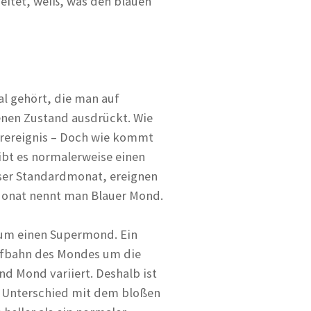
eitet, weiß, was den blauen
l gehört, die man auf
enen Zustand ausdrückt. Wie
urereignis – Doch wie kommt
ibt es normalerweise einen
nser Standardmonat, ereignen
 Monat nennt man Blauer Mond.
h um einen Supermond. Ein
aufbahn des Mondes um die
nd Mond variiert. Deshalb ist
r Unterschied mit dem bloßen