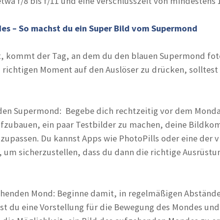
twa f/8 bis f/11 und eine Verschlusszeit von mindestens 
des – So machst du ein Super Bild vom Supermond
st, kommt der Tag, an dem du den blauen Supermond fot
m richtigen Moment auf den Auslöser zu drücken, solltes
 den Supermond: Begebe dich rechtzeitig vor dem Monda
fzubauen, ein paar Testbilder zu machen, deine Bildko
zupassen. Du kannst Apps wie PhotoPills oder eine der 
 um sicherzustellen, dass du dann die richtige Ausrüstu
ehenden Mond: Beginne damit, in regelmäßigen Abständ
st du eine Vorstellung für die Bewegung des Mondes und