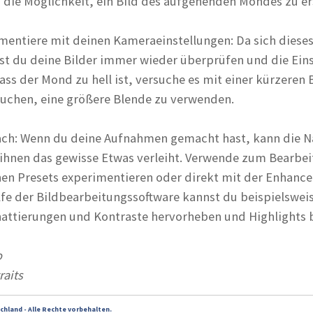
die Möglichkeit, ein Bild des aufgehenden Mondes zu ers
entiere mit deinen Kameraeinstellungen: Da sich dieses 
est du deine Bilder immer wieder überprüfen und die Ei
ass der Mond zu hell ist, versuche es mit einer kürzeren
ersuchen, eine größere Blende zu verwenden.
nach: Wenn du deine Aufnahmen gemacht hast, kann die 
r ihnen das gewisse Etwas verleiht. Verwende zum Bearbei
en Presets experimentieren oder direkt mit der Enhance
lfe der Bildbearbeitungssoftware kannst du beispielswei
chattierungen und Kontraste hervorheben und Highlights 
o
raits
chland - Alle Rechte vorbehalten.