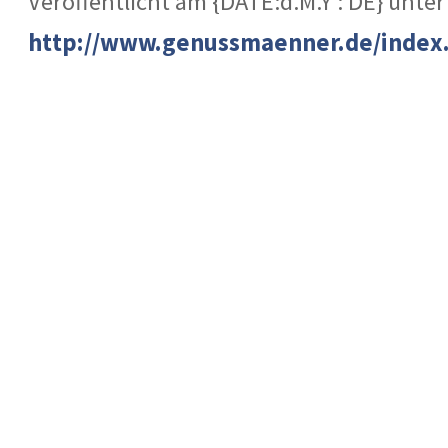
Veröffentlicht am {DATE:d.M.Y : DE} unter
http://www.genussmaenner.de/index