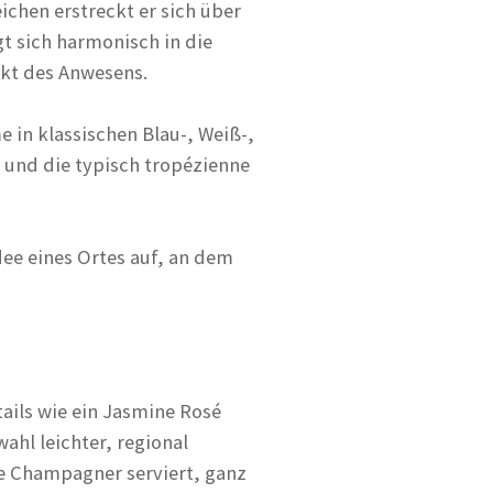
chen erstreckt er sich über
gt sich harmonisch in die
nkt des Anwesens.
in klassischen Blau-, Weiß-,
n und die typisch tropézienne
ee eines Ortes auf, an dem
ails wie ein Jasmine Rosé
ahl leichter, regional
he Champagner serviert, ganz