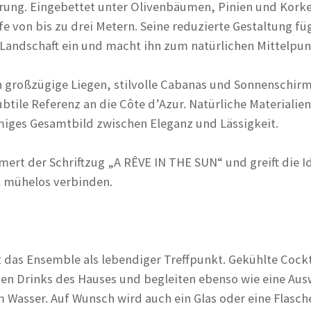
rung. Eingebettet unter Olivenbäumen, Pinien und Korkei
fe von bis zu drei Metern. Seine reduzierte Gestaltung fü
Landschaft ein und macht ihn zum natürlichen Mittelpu
roßzügige Liegen, stilvolle Cabanas und Sonnenschirme 
ubtile Referenz an die Côte d’Azur. Natürliche Materialie
miges Gesamtbild zwischen Eleganz und Lässigkeit.
rt der Schriftzug „A RÊVE IN THE SUN“ und greift die Id
l mühelos verbinden.
 das Ensemble als lebendiger Treffpunkt. Gekühlte Cockt
den Drinks des Hauses und begleiten ebenso wie eine Ausw
m Wasser. Auf Wunsch wird auch ein Glas oder eine Flasc