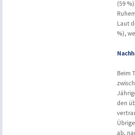
(59 %)
Ruhem
Laut d
%), we
Nachha
Beim T
zwisch
Jährig
den üb
vertra
Übrige
ab, na