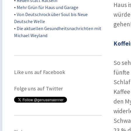
▪
Reden statt Rätseln
Haus i
▪
Mehr Grün für Haus und Garage
würden
▪
Von Deutschrock über Soul bis Neue
Deutsche Welle
gehen
▪
Die aktuellen Gesundheitsnachrichten mit
Michael Weyland
Koffei
So seh
fünfte
Like uns auf Facebook
Schlaf
Folge uns auf Twitter
Kaffee
den My
widerl
Schwar
23 % d