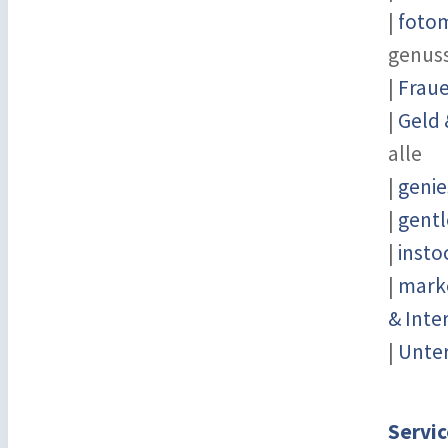
|
fotom
genus
|
Fraue
|
Geld 
alle
|
genie
|
gentl
|
insto
|
marke
& Inte
|
Unter
Servic