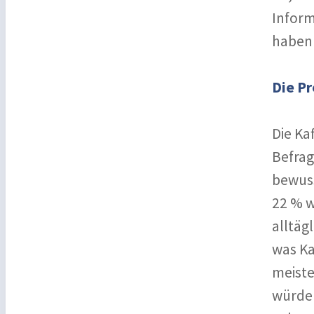
Inform
haben 
Die Pr
Die Ka
Befrag
bewuss
22 % w
alltäg
was Ka
meiste
würden