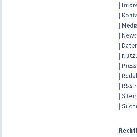
|
Impr
|
Kont
|
Medi
|
News
|
Date
|
Nutz
|
Press
|
Reda
|
RSS
|
Site
|
Such
Rechtl