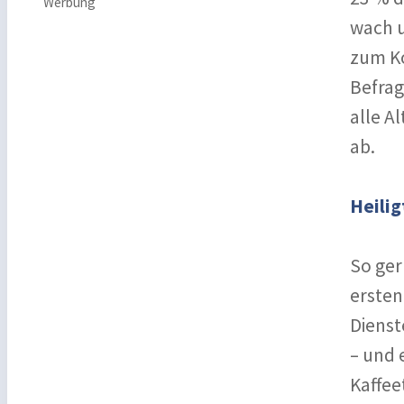
Werbung
wach u
zum Ko
Befrag
alle A
ab.
Heilig
So ger
ersten
Dienst
– und 
Kaffee