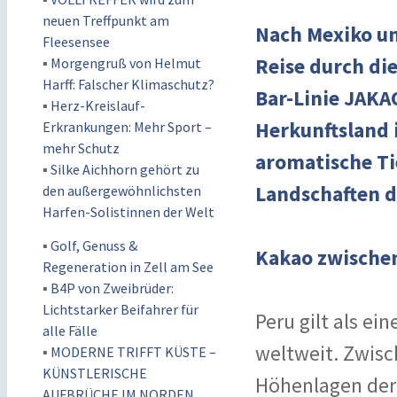
neuen Treffpunkt am
Nach Mexiko un
Fleesensee
Reise durch di
▪
Morgengruß von Helmut
Harff: Falscher Klimaschutz?
Bar-Linie JAKAO
▪
Herz-Kreislauf-
Herkunftsland 
Erkrankungen: Mehr Sport –
mehr Schutz
aromatische Ti
▪
Silke Aichhorn gehört zu
Landschaften d
den außergewöhnlichsten
Harfen-Solistinnen der Welt
▪
Golf, Genuss &
Kakao zwische
Regeneration in Zell am See
▪
B4P von Zweibrüder:
Lichtstarker Beifahrer für
Peru gilt als e
alle Fälle
weltweit. Zwis
▪
MODERNE TRIFFT KÜSTE –
KÜNSTLERISCHE
Höhenlagen der
AUFBRÜCHE IM NORDEN