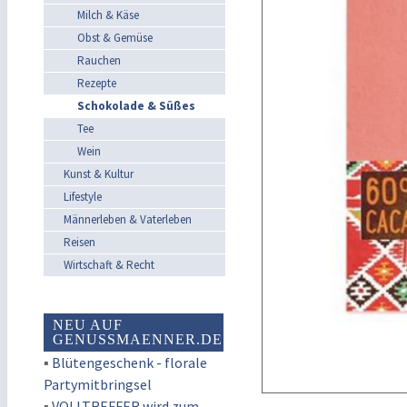
Milch & Käse
Obst & Gemüse
Rauchen
Rezepte
Schokolade & Süßes
Tee
Wein
Kunst & Kultur
Lifestyle
Männerleben & Vaterleben
Reisen
Wirtschaft & Recht
NEU AUF
GENUSSMAENNER.DE
▪
Blütengeschenk - florale
Partymitbringsel
▪
VOLLTREFFER wird zum