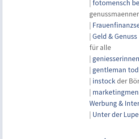
|
fotomensch be
genussmaenner
|
Frauenfinanzse
|
Geld & Genuss
für alle
|
geniesserinne
|
gentleman toda
|
instock
der Bö
|
marketingmensc
Werbung & Inte
|
Unter der Lupe