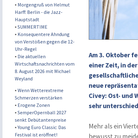
▪
Morgengruß von Helmut
Harff: Berlin - die Jazz-
Hauptstadt
▪
SUMMERTIME
▪
Konsequentere Ahndung
von Verstößen gegen die 12-
Uhr-Regel
Am 3. Oktober fe
▪
Die aktuellen
Wirtschaftsnachrichten vom
einer Zeit, in d
8. August 2026 mit Michael
gesellschaftlich
Weyland
neue repräsenta
▪
Wenn Wetterextreme
Civey: Ost- und
Schmerzen verstärken
sehr unterschied
▪
Erogene Zonen
▪
SemperOpernball 2027
senkt Debütantenpreise
Mehr als ein Vier
▪
Young Euro Classic: Das
Festival ist eröffnet!
bewusst zu meiden