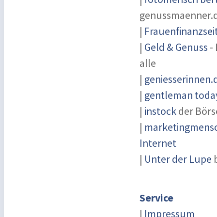
genussmaenner.
|
Frauenfinanzsei
|
Geld & Genuss
- 
alle
|
geniesserinnen.
|
gentleman today
|
instock
der Börs
|
marketingmensch
Internet
|
Unter der Lupe
b
Service
|
Impressum