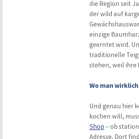
die Region seit J
der wild auf karg
Gewächshausware 
einzige Baumharz 
geerntet wird. Un
traditionelle Te
stehen, weil ihre
Wo man wirklich
Und genau hier k
kochen will, muss
Shop
– ob station
Adresse. Dort fin