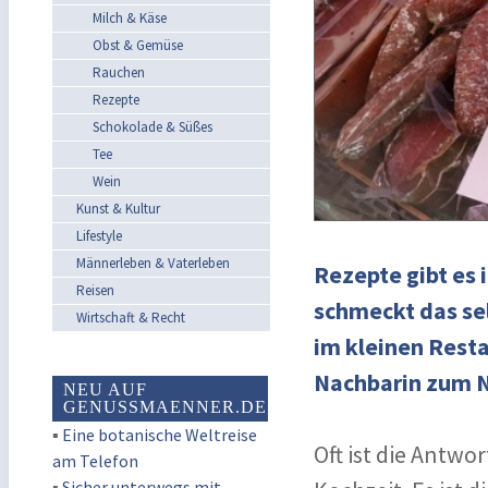
Milch & Käse
Obst & Gemüse
Rauchen
Rezepte
Schokolade & Süßes
Tee
Wein
Kunst & Kultur
Lifestyle
Männerleben & Vaterleben
Rezepte gibt es 
Reisen
schmeckt das se
Wirtschaft & Recht
im kleinen Resta
Nachbarin zum N
NEU AUF
GENUSSMAENNER.DE
▪
Eine botanische Weltreise
Oft ist die Antwor
am Telefon
▪
Sicher unterwegs mit