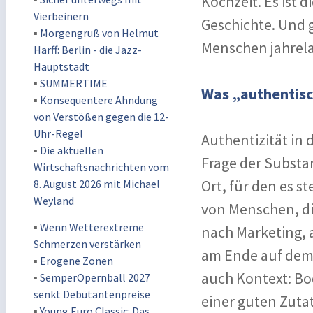
Kochzeit. Es ist d
Vierbeinern
Geschichte. Und g
▪
Morgengruß von Helmut
Menschen jahrel
Harff: Berlin - die Jazz-
Hauptstadt
▪
SUMMERTIME
Was „authentisc
▪
Konsequentere Ahndung
von Verstößen gegen die 12-
Uhr-Regel
Authentizität in 
▪
Die aktuellen
Frage der Substa
Wirtschaftsnachrichten vom
Ort, für den es s
8. August 2026 mit Michael
Weyland
von Menschen, di
▪
Wenn Wetterextreme
nach Marketing, a
Schmerzen verstärken
am Ende auf dem 
▪
Erogene Zonen
auch Kontext: Bod
▪
SemperOpernball 2027
senkt Debütantenpreise
einer guten Zutat
▪
Young Euro Classic: Das