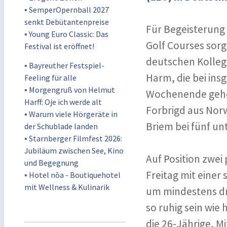
▪
SemperOpernball 2027
senkt Debütantenpreise
Für Begeisterung
▪
Young Euro Classic: Das
Golf Courses sorg
Festival ist eröffnet!
deutschen Kollegi
▪
Bayreuther Festspiel-
Harm, die bei ins
Feeling für alle
▪
Morgengruß von Helmut
Wochenende gehen.
Harff: Oje ich werde alt
Forbrigd aus Nor
▪
Warum viele Hörgeräte in
Briem bei fünf un
der Schublade landen
▪
Starnberger Filmfest 2026:
Jubiläum zwischen See, Kino
Auf Position zwei
und Begegnung
Freitag mit einer
▪
Hotel nōa - Boutiquehotel
mit Wellness & Kulinarik
um mindestens dre
so ruhig sein wie
die 26-Jährige, 