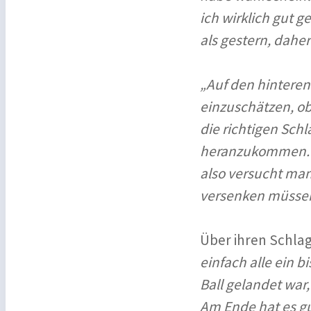
ich wirklich gut g
als gestern, daher
„Auf den hinteren
einzuschätzen, ob 
die richtigen Sch
heranzukommen. A
also versucht man
versenken müssen
Über ihren Schlag
einfach alle ein b
Ball gelandet war,
Am Ende hat es gu