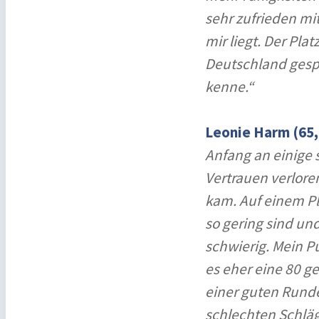
sehr zufrieden mi
mir liegt. Der Plat
Deutschland gespie
kenne.“
Leonie Harm (65, 
Anfang an einige 
Vertrauen verlore
kam. Auf einem Pl
so gering sind un
schwierig. Mein Pu
es eher eine 80 g
einer guten Runde
schlechten Schläg