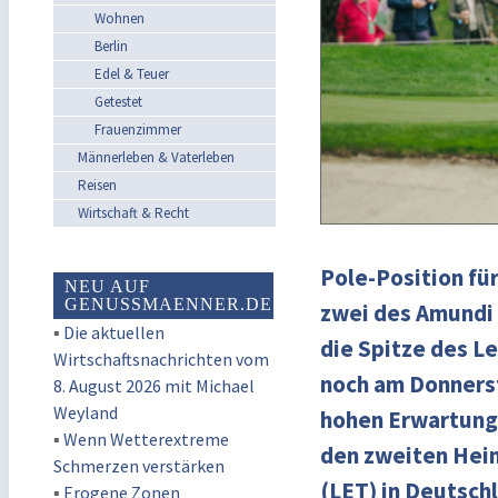
Wohnen
Berlin
Edel & Teuer
Getestet
Frauenzimmer
Männerleben & Vaterleben
Reisen
Wirtschaft & Recht
Pole-Position für
NEU AUF
GENUSSMAENNER.DE
zwei des Amundi 
▪
Die aktuellen
die Spitze des L
Wirtschaftsnachrichten vom
noch am Donnerst
8. August 2026 mit Michael
Weyland
hohen Erwartunge
▪
Wenn Wetterextreme
den zweiten Heim
Schmerzen verstärken
(LET) in Deutsch
▪
Erogene Zonen