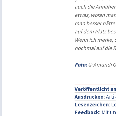
auch die Annäheru
etwas, woran man 
man besser hätte 
auf dem Platz bes
Wenn ich merke, d
nochmal auf die R
Foto:
© Amundi G
Veröffentlicht a
Ausdrucken
:
Arti
Lesenzeichen
:
L
Feedback
:
Mit u