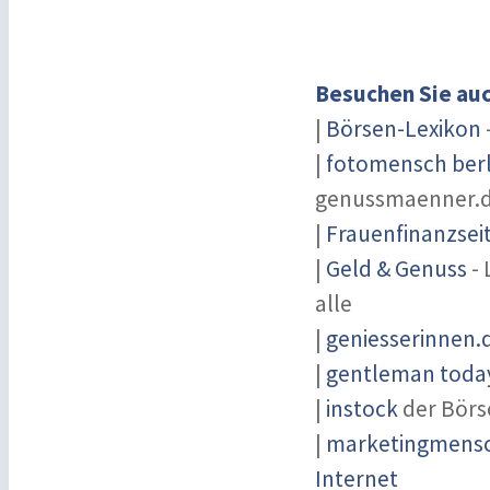
Besuchen Sie auc
|
Börsen-Lexikon
|
fotomensch berl
genussmaenner.
|
Frauenfinanzsei
|
Geld & Genuss
- 
alle
|
geniesserinnen.
|
gentleman today
|
instock
der Börs
|
marketingmensch
Internet