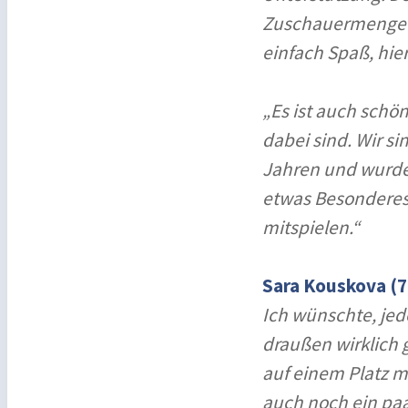
Zuschauermenge is
einfach Spaß, hie
„Es ist auch schö
dabei sind. Wir s
Jahren und wurden
etwas Besonderes,
mitspielen.“
Sara Kouskova (72
Ich wünschte, jede
draußen wirklich 
auf einem Platz m
auch noch ein paa