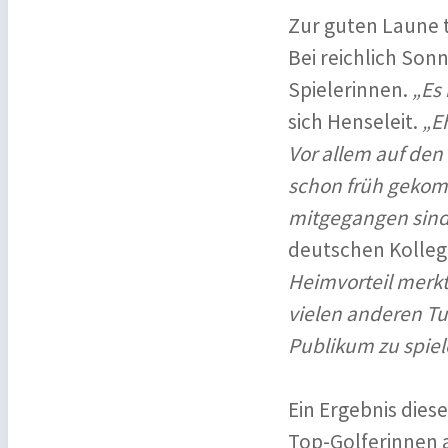
Zur guten Laune 
Bei reichlich Son
Spielerinnen.
„Es 
sich Henseleit.
„E
Vor allem auf den
schon früh gekom
mitgegangen sind.
deutschen Kollegi
Heimvorteil merkt
vielen anderen Tu
Publikum zu spiel
Ein Ergebnis dies
Top-Golferinnen