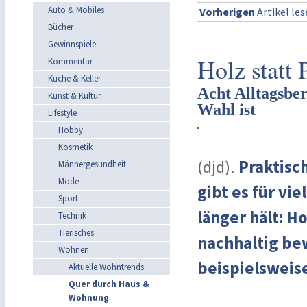
Auto & Mobiles
Vorherigen
Artikel le
Bücher
Gewinnspiele
Holz statt 
Kommentar
Küche & Keller
Acht Alltagsber
Kunst & Kultur
Wahl ist
Lifestyle
Hobby
Kosmetik
(djd).
Praktisch
Männergesundheit
Mode
gibt es für vi
Sport
länger hält: H
Technik
Tierisches
nachhaltig be
Wohnen
beispielsweis
Aktuelle Wohntrends
Quer durch Haus &
Wohnung