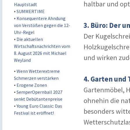
haltbar und op
Hauptstadt
▪
SUMMERTIME
▪
Konsequentere Ahndung
3. Büro: Der 
von Verstößen gegen die 12-
Uhr-Regel
Der Kugelschreib
▪
Die aktuellen
Holzkugelschrei
Wirtschaftsnachrichten vom
8. August 2026 mit Michael
und wirken zud
Weyland
▪
Wenn Wetterextreme
4. Garten und 
Schmerzen verstärken
▪
Erogene Zonen
Gartenmöbel, Ho
▪
SemperOpernball 2027
senkt Debütantenpreise
ohnehin die nat
▪
Young Euro Classic: Das
besonders witt
Festival ist eröffnet!
Wetterschutzlas