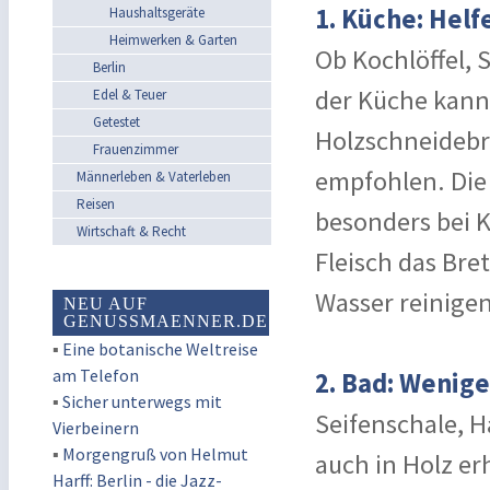
1. Küche: Helf
Haushaltsgeräte
Heimwerken & Garten
Ob Kochlöffel, 
Berlin
der Küche kann 
Edel & Teuer
Getestet
Holzschneidebr
Frauenzimmer
empfohlen. Die 
Männerleben & Vaterleben
Reisen
besonders bei 
Wirtschaft & Recht
Fleisch das Bre
Wasser reinigen
NEU AUF
GENUSSMAENNER.DE
▪
Eine botanische Weltreise
am Telefon
2. Bad: Wenige
▪
Sicher unterwegs mit
Seifenschale, 
Vierbeinern
▪
Morgengruß von Helmut
auch in Holz erh
Harff: Berlin - die Jazz-