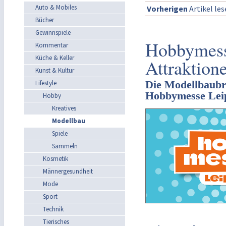
Auto & Mobiles
Vorherigen
Artikel le
Bücher
Gewinnspiele
Hobbymess
Kommentar
Küche & Keller
Attraktion
Kunst & Kultur
Die Modellbaubra
Lifestyle
Hobbymesse Lei
Hobby
Kreatives
Modellbau
Spiele
Sammeln
Kosmetik
Männergesundheit
Mode
Sport
Technik
Tierisches