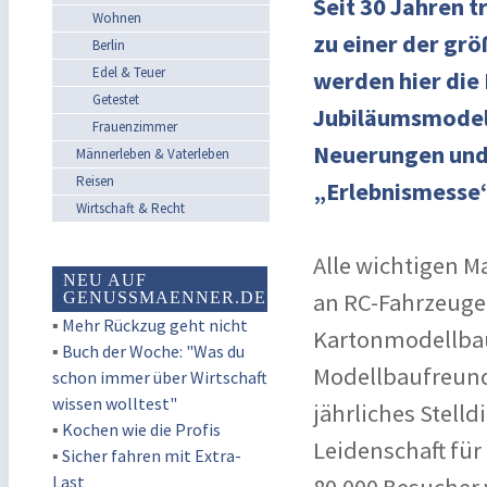
Seit 30 Jahren t
Wohnen
zu einer der gr
Berlin
Edel & Teuer
werden hier die
Getestet
Jubiläumsmodell
Frauenzimmer
Neuerungen und 
Männerleben & Vaterleben
Reisen
„Erlebnismesse“
Wirtschaft & Recht
Alle wichtigen M
NEU AUF
an RC-Fahrzeuge
GENUSSMAENNER.DE
▪
Mehr Rückzug geht nicht
Kartonmodellbau 
▪
Buch der Woche: "Was du
Modellbaufreunde
schon immer über Wirtschaft
wissen wolltest"
jährliches Stell
▪
Kochen wie die Profis
Leidenschaft fü
▪
Sicher fahren mit Extra-
Last