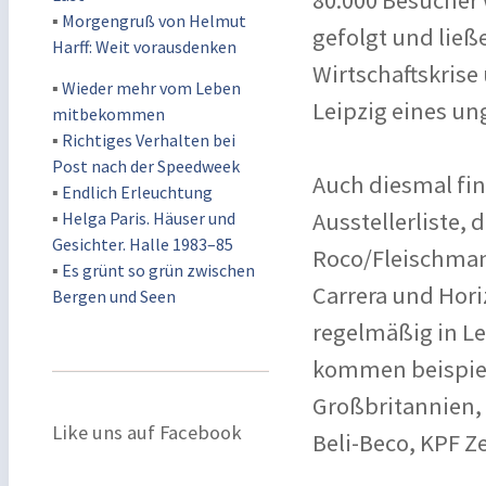
80.000 Besucher
▪
Morgengruß von Helmut
gefolgt und ließ
Harff: Weit vorausdenken
Wirtschaftskris
▪
Wieder mehr vom Leben
Leipzig eines u
mitbekommen
▪
Richtiges Verhalten bei
Post nach der Speedweek
Auch diesmal fin
▪
Endlich Erleuchtung
Ausstellerliste,
▪
Helga Paris. Häuser und
Gesichter. Halle 1983–85
Roco/Fleischman
▪
Es grünt so grün zwischen
Carrera und Hori
Bergen und Seen
regelmäßig in Le
kommen beispiels
Großbritannien,
Like uns auf Facebook
Beli-Beco, KPF Z