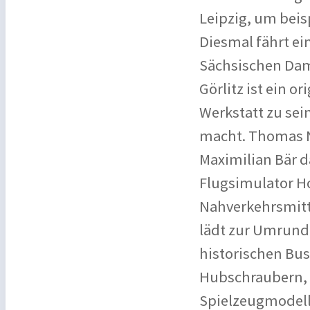
Leipzig, um beis
Diesmal fährt ei
Sächsischen Dam
Görlitz ist ein o
Werkstatt zu se
macht. Thomas N
Maximilian Bär da
Flugsimulator Ho
Nahverkehrsmitte
lädt zur Umrund
historischen Bus
Hubschraubern, 
Spielzeugmodell 