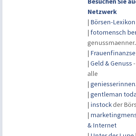
Besuchen Sie au
Netzwerk
|
Börsen-Lexikon
|
fotomensch ber
genussmaenner
|
Frauenfinanzse
|
Geld & Genuss
-
alle
|
geniesserinnen
|
gentleman today
|
instock
der Bör
|
marketingmensc
& Internet
|
Unter der Lupe