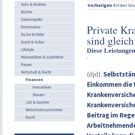
Auto & Mobiles
Vorherigen
Artikel le
Bücher
Gewinnspiele
Private Kr
Kommentar
Küche & Keller
sind gleich
Kunst & Kultur
Diese Leistungen
Lifestyle
Männerleben & Vaterleben
Reisen
Wirtschaft & Recht
(djd).
Selbststän
Finanzen
Einkommen die Wa
Immobilien
Krankenversiche
Steuern
Job & Karriere
Krankenversiche
Wirtschaftsnachrichten
Beitrag im Regel
Recht
Arbeitnehmende 