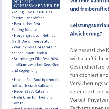
Vorteile kann d
NEU AUF
GENUSSMAENNER.DE
und freiberuflic
▪
Young Euro Classic: Das
Festival ist eröffnet!
▪
Bayreuther Festspiel-
Leistungsumfang
Feeling für alle
Absicherung?
▪
Morgengruß von Helmut
Harff: Oje ich werde alt
▪
Warum viele Hörgeräte in
Die gesetzliche
der Schublade landen
wirtschaftliche
▪
Starnberger Filmfest 2026:
Jubiläum zwischen See, Kino
Gesundheitsrefo
und Begegnung
funktioniert and
▪
Hotel nōa - Boutiquehotel
Versicherungssch
mit Wellness & Kulinarik
vereinbart und v
▪
Reden statt Rätseln
▪
Mehr Grün für Haus und
Vorteil: Privatve
Garage
Fachärztinnen u
▪
Von Deutschrock über Soul