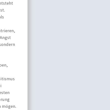
ntsteht
st.
als
trieren,
 Angst
 sondern
eben,
mitismus
i
esten
örung
en mögen.