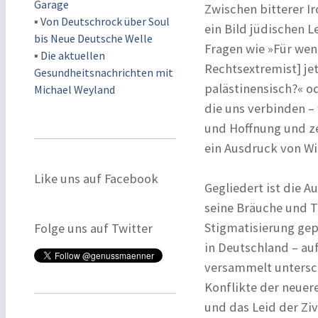
Garage
Zwischen bitterer I
▪
Von Deutschrock über Soul
ein Bild jüdischen L
bis Neue Deutsche Welle
Fragen wie »Für wen 
▪
Die aktuellen
Rechtsextremist] je
Gesundheitsnachrichten mit
palästinensisch?« o
Michael Weyland
die uns verbinden – 
und Hoffnung und ze
ein Ausdruck von Wi
Like uns auf Facebook
Gegliedert ist die A
seine Bräuche und T
Stigmatisierung gepr
Folge uns auf Twitter
in Deutschland – au
versammelt untersch
Konflikte der neuere
und das Leid der Zi