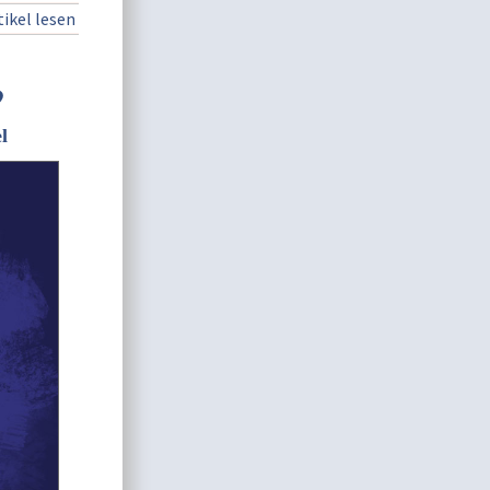
ikel lesen
?
l