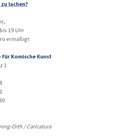
 zu lachen?
hr,
bis 19 Uhr
Euro ermäßigt
e für Komische Kunst
z 1
8
1
30
ing-Orth / Caricatura