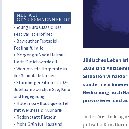
NEU AUF
GENUSSMAENNER.DE
▪
Young Euro Classic: Das
Festival ist eröffnet!
▪
Bayreuther Festspiel-
Feeling für alle
▪
Morgengruß von Helmut
Jüdisches Leben ist
Harff: Oje ich werde alt
2023 sind Antisemit
▪
Warum viele Hörgeräte in
der Schublade landen
Situation wird klar
▪
Starnberger Filmfest 2026:
sondern ein innere
Jubiläum zwischen See, Kino
Bedrohung noch Rau
und Begegnung
provozieren und au
▪
Hotel nōa - Boutiquehotel
mit Wellness & Kulinarik
In der Ausstellung 
▪
Reden statt Rätseln
▪
Mehr Grün für Haus und
jüdische Künstlerin