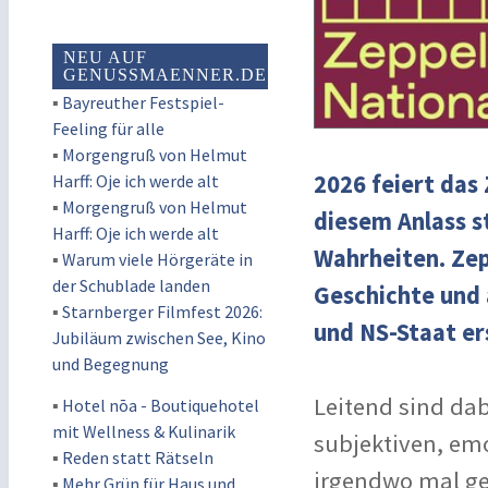
NEU AUF
GENUSSMAENNER.DE
▪
Bayreuther Festspiel-
Feeling für alle
▪
Morgengruß von Helmut
2026 feiert das
Harff: Oje ich werde alt
▪
Morgengruß von Helmut
diesem Anlass s
Harff: Oje ich werde alt
Wahrheiten. Zep
▪
Warum viele Hörgeräte in
der Schublade landen
Geschichte und 
▪
Starnberger Filmfest 2026:
und NS-Staat e
Jubiläum zwischen See, Kino
und Begegnung
Leitend sind da
▪
Hotel nōa - Boutiquehotel
mit Wellness & Kulinarik
subjektiven, em
▪
Reden statt Rätseln
irgendwo mal geh
▪
Mehr Grün für Haus und