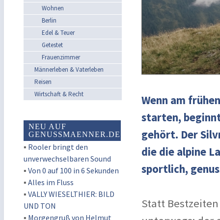
Wohnen
Berlin
Edel & Teuer
Getestet
Frauenzimmer
Männerleben & Vaterleben
Reisen
Wirtschaft & Recht
Wenn am frühen
starten, beginnt
NEU AUF
gehört. Der Sil
GENUSSMAENNER.DE
▪
Rooler bringt den
die die alpine 
unverwechselbaren Sound
sportlich, genu
▪
Von 0 auf 100 in 6 Sekunden
▪
Alles im Fluss
▪
VALLY WIESELTHIER: BILD
Statt Bestzeite
UND TON
▪
Morgengruß von Helmut