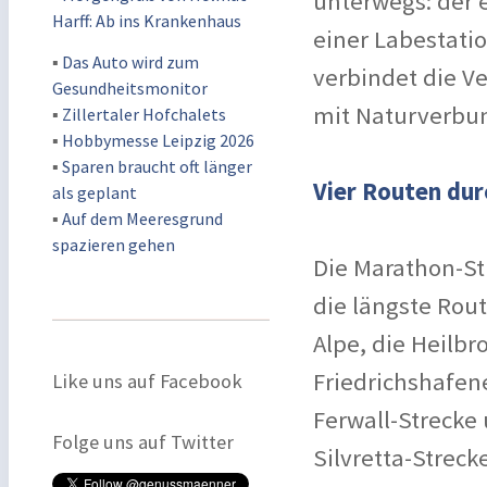
unterwegs: der e
Harff: Ab ins Krankenhaus
einer Labestati
▪
Das Auto wird zum
verbindet die V
Gesundheitsmonitor
mit Naturverbun
▪
Zillertaler Hofchalets
▪
Hobbymesse Leipzig 2026
▪
Sparen braucht oft länger
Vier Routen dur
als geplant
▪
Auf dem Meeresgrund
spazieren gehen
Die Marathon-St
die längste Rout
Alpe, die Heilbr
Friedrichshafene
Like uns auf Facebook
Ferwall-Strecke
Folge uns auf Twitter
Silvretta-Strec