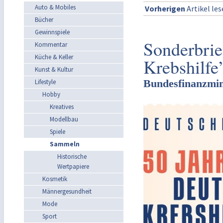
Auto & Mobiles
Vorherigen
Artikel le
Bücher
Gewinnspiele
Sonderbrie
Kommentar
Küche & Keller
Krebshilfe
Kunst & Kultur
Bundesfinanzmin
Lifestyle
Hobby
Kreatives
Modellbau
Spiele
Sammeln
Historische
Wertpapiere
Kosmetik
Männergesundheit
Mode
Sport