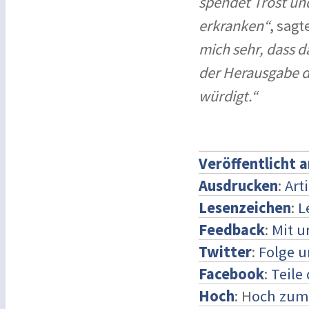
spendet Trost un
erkranken“
, sag
mich sehr, dass 
der Herausgabe d
würdigt.“
Veröffentlicht 
Ausdrucken
:
Art
Lesenzeichen
:
L
Feedback
:
Mit 
Twitter
:
Folge u
Facebook
:
Teile
Hoch
: H
och zum