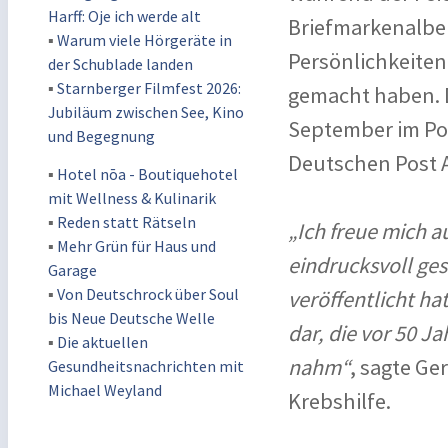
Harff: Oje ich werde alt
Briefmarkenalbe
▪
Warum viele Hörgeräte in
Persönlichkeiten 
der Schublade landen
▪
Starnberger Filmfest 2026:
gemacht haben. D
Jubiläum zwischen See, Kino
September im Por
und Begegnung
Deutschen Post A
▪
Hotel nōa - Boutiquehotel
mit Wellness & Kulinarik
▪
Reden statt Rätseln
„Ich freue mich 
▪
Mehr Grün für Haus und
eindrucksvoll ges
Garage
▪
Von Deutschrock über Soul
veröffentlicht ha
bis Neue Deutsche Welle
dar, die vor 50 J
▪
Die aktuellen
nahm“
, sagte G
Gesundheitsnachrichten mit
Michael Weyland
Krebshilfe.