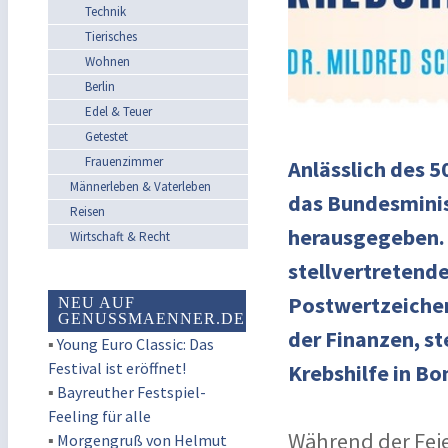
Technik
Tierisches
Wohnen
Berlin
Edel & Teuer
Getestet
Frauenzimmer
Anlässlich des 5
Männerleben & Vaterleben
das Bundesminis
Reisen
herausgegeben. 
Wirtschaft & Recht
stellvertretend
Postwertzeichen
NEU AUF
GENUSSMAENNER.DE
der Finanzen, st
▪
Young Euro Classic: Das
Festival ist eröffnet!
Krebshilfe in Bo
▪
Bayreuther Festspiel-
Feeling für alle
Während der Fei
▪
Morgengruß von Helmut