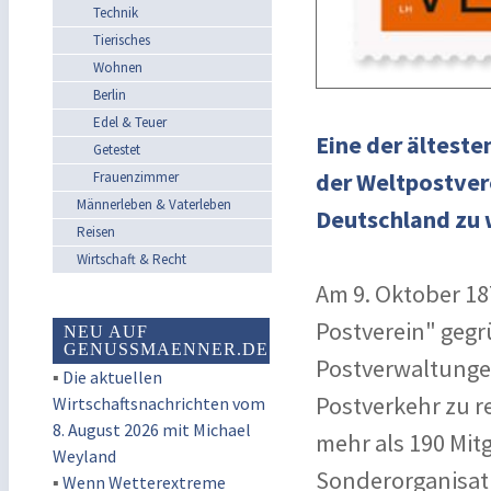
Technik
Tierisches
Wohnen
Berlin
Edel & Teuer
Eine der älteste
Getestet
der Weltpostvere
Frauenzimmer
Männerleben & Vaterleben
Deutschland zu 
Reisen
Wirtschaft & Recht
Am 9. Oktober 18
Postverein" gegr
NEU AUF
GENUSSMAENNER.DE
Postverwaltunge
▪
Die aktuellen
Postverkehr zu r
Wirtschaftsnachrichten vom
8. August 2026 mit Michael
mehr als 190 Mitg
Weyland
Sonderorganisati
▪
Wenn Wetterextreme