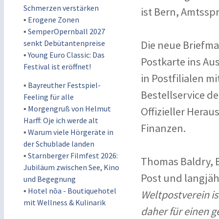
Schmerzen verstärken
ist Bern, Amtsspr
▪
Erogene Zonen
▪
SemperOpernball 2027
senkt Debütantenpreise
Die neue Briefma
▪
Young Euro Classic: Das
Postkarte ins Au
Festival ist eröffnet!
in Postfilialen m
▪
Bayreuther Festspiel-
Bestellservice de
Feeling für alle
▪
Morgengruß von Helmut
Offizieller Hera
Harff: Oje ich werde alt
Finanzen.
▪
Warum viele Hörgeräte in
der Schublade landen
▪
Starnberger Filmfest 2026:
Thomas Baldry, B
Jubiläum zwischen See, Kino
Post und langjäh
und Begegnung
▪
Hotel nōa - Boutiquehotel
Weltpostverein is
mit Wellness & Kulinarik
daher für einen 