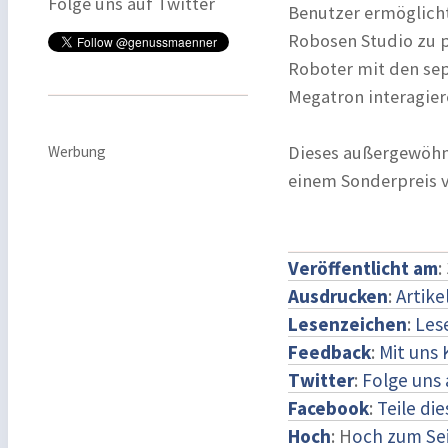
Folge uns auf Twitter
Benutzer ermöglich
Robosen Studio zu 
Roboter mit den se
Megatron interagier
Dieses außergewöhnl
Werbung
einem Sonderpreis vo
Veröffentlicht am
:
Ausdrucken
:
Artike
Lesenzeichen
:
Les
Feedback
:
Mit uns
Twitter
:
Folge uns 
Facebook
:
Teile di
Hoch
: H
och zum Se