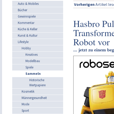
Auto & Mobiles
Vorherigen
Artikel le
Bücher
Gewinnspiele
Hasbro Pul
Kommentar
Transform
Küche & Keller
Kunst & Kultur
Robot vor
Lifestyle
Hobby
... jetzt zu einem be
Kreatives
Modellbau
Spiele
Sammeln
Historische
Wertpapiere
Kosmetik
Männergesundheit
Mode
Sport