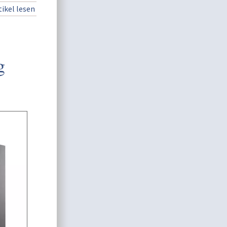
ikel lesen
g