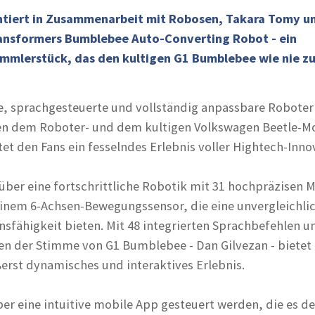
ntiert in Zusammenarbeit mit Robosen, Takara Tomy u
ansformers Bumblebee Auto-Converting Robot - ein
mlerstück, das den kultigen G1 Bumblebee wie nie z
 sprachgesteuerte und vollständig anpassbare Roboter 
hen dem Roboter- und dem kultigen Volkswagen Beetle-M
t den Fans ein fesselndes Erlebnis voller Hightech-Inno
ber eine fortschrittliche Robotik mit 31 hochpräzisen 
inem 6-Achsen-Bewegungssensor, die eine unvergleichli
nsfähigkeit bieten. Mit 48 integrierten Sprachbefehlen u
 der Stimme von G1 Bumblebee - Dan Gilvezan - bietet 
erst dynamisches und interaktives Erlebnis.
er eine intuitive mobile App gesteuert werden, die es d