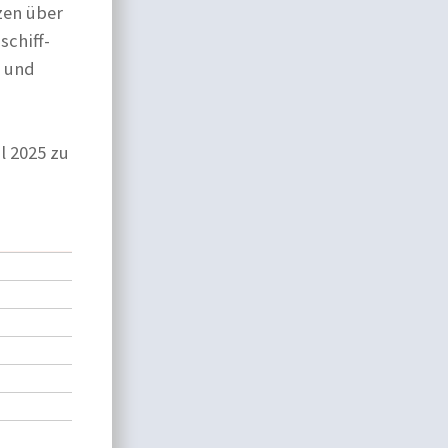
zen über
chiff-
e und
l 2025 zu