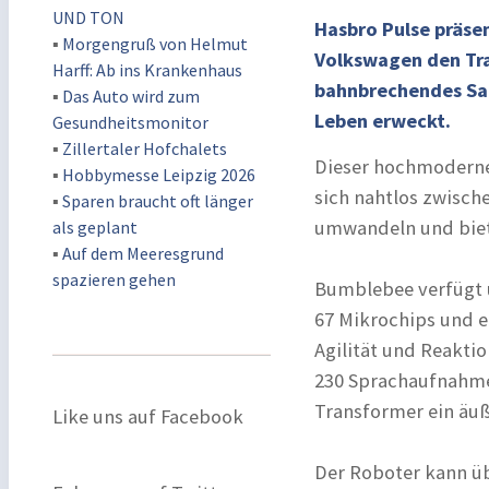
UND TON
Hasbro Pulse präse
▪
Morgengruß von Helmut
Volkswagen den Tr
Harff: Ab ins Krankenhaus
bahnbrechendes Sam
▪
Das Auto wird zum
Leben erweckt.
Gesundheitsmonitor
▪
Zillertaler Hofchalets
Dieser hochmoderne,
▪
Hobbymesse Leipzig 2026
sich nahtlos zwisc
▪
Sparen braucht oft länger
umwandeln und biete
als geplant
▪
Auf dem Meeresgrund
spazieren gehen
Bumblebee verfügt ü
67 Mikrochips und e
Agilität und Reaktio
230 Sprachaufnahmen
Transformer ein äuß
Like uns auf Facebook
Der Roboter kann üb