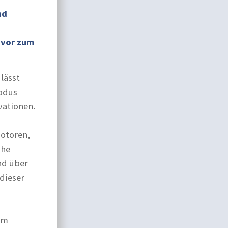
nd
uvor zum
lässt
odus
vationen.
Motoren,
che
nd über
dieser
em