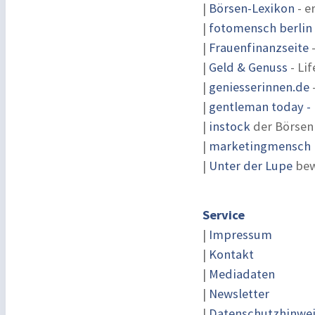
|
Börsen-Lexikon
- e
|
fotomensch berlin
|
Frauenfinanzseite
-
|
Geld & Genuss
- Lif
|
geniesserinnen.de
|
gentleman today - 
|
instock
der Börsen
|
marketingmensch |
|
Unter der Lupe
bew
Service
|
Impressum
|
Kontakt
|
Mediadaten
|
Newsletter
|
Datenschutzhinwe