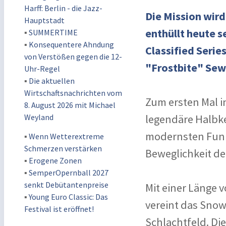
Harff: Berlin - die Jazz-
Die Mission wir
Hauptstadt
enthüllt heute 
▪
SUMMERTIME
▪
Konsequentere Ahndung
Classified Serie
von Verstößen gegen die 12-
"Frostbite" Sew
Uhr-Regel
▪
Die aktuellen
Wirtschaftsnachrichten vom
Zum ersten Mal in
8. August 2026 mit Michael
Weyland
legendäre Halbke
modernsten Funk
▪
Wenn Wetterextreme
Schmerzen verstärken
Beweglichkeit de
▪
Erogene Zonen
▪
SemperOpernball 2027
senkt Debütantenpreise
Mit einer Länge 
▪
Young Euro Classic: Das
vereint das Snow
Festival ist eröffnet!
Schlachtfeld. Di