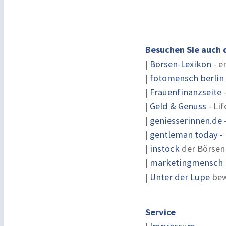
Besuchen Sie auch 
|
Börsen-Lexikon
- e
|
fotomensch berlin
|
Frauenfinanzseite
-
|
Geld & Genuss
- Lif
|
geniesserinnen.de
|
gentleman today - 
|
instock
der Börsen
|
marketingmensch |
|
Unter der Lupe
bew
Service