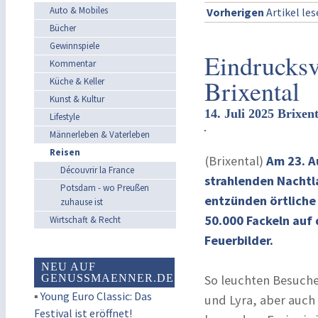
Auto & Mobiles
Vorherigen
Artikel le
Bücher
Gewinnspiele
Eindrucksv
Kommentar
Brixental
Küche & Keller
Kunst & Kultur
14. Juli 2025 Brixen
Lifestyle
Männerleben & Vaterleben
Reisen
(Brixental)
Am 23. A
Découvrir la France
strahlenden Nachtl
Potsdam - wo Preußen
entzünden örtliche 
zuhause ist
50.000 Fackeln au
Wirtschaft & Recht
Feuerbilder.
NEU AUF
GENUSSMAENNER.DE
So leuchten Besuche
▪
Young Euro Classic: Das
und Lyra, aber auch
Festival ist eröffnet!