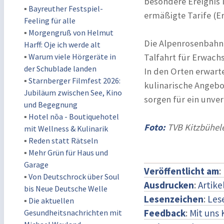
besondere Ereignis i
▪
Bayreuther Festspiel-
ermäßigte Tarife (E
Feeling für alle
▪
Morgengruß von Helmut
Die Alpenrosenbahn 
Harff: Oje ich werde alt
▪
Warum viele Hörgeräte in
Talfahrt für Erwach
der Schublade landen
In den Orten erwar
▪
Starnberger Filmfest 2026:
kulinarische Angebo
Jubiläum zwischen See, Kino
sorgen für ein unver
und Begegnung
▪
Hotel nōa - Boutiquehotel
Foto:
TVB Kitzbühel
mit Wellness & Kulinarik
▪
Reden statt Rätseln
▪
Mehr Grün für Haus und
Garage
Veröffentlicht am
:
▪
Von Deutschrock über Soul
Ausdrucken
:
Artike
bis Neue Deutsche Welle
Lesenzeichen
:
Les
▪
Die aktuellen
Feedback
:
Mit uns
Gesundheitsnachrichten mit