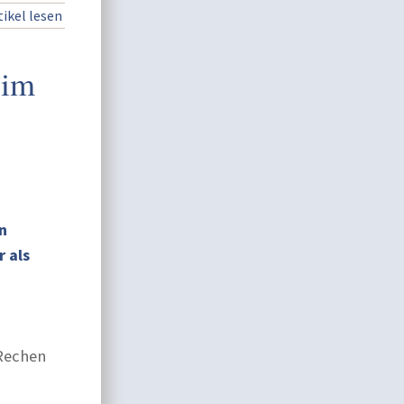
ikel lesen
 im
n
 als
 Rechen