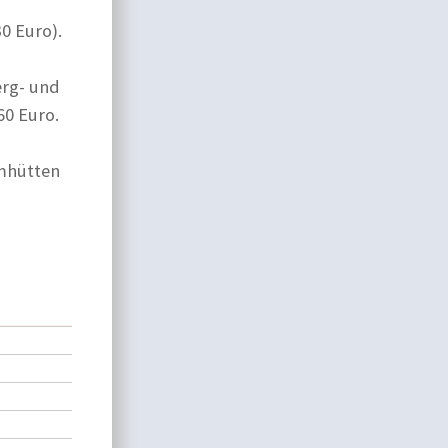
30 Euro).
erg- und
60 Euro.
lmhütten