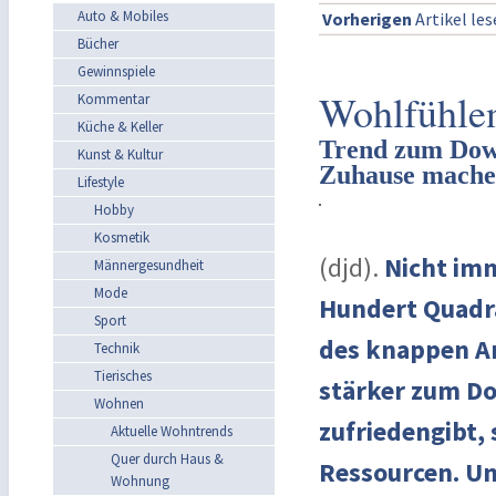
Auto & Mobiles
Vorherigen
Artikel le
Bücher
Gewinnspiele
Wohlfühlen
Kommentar
Küche & Keller
Trend zum Down
Kunst & Kultur
Zuhause mach
Lifestyle
Hobby
Kosmetik
(djd).
Nicht imm
Männergesundheit
Mode
Hundert Quadra
Sport
des knappen A
Technik
Tierisches
stärker zum Do
Wohnen
zufriedengibt, 
Aktuelle Wohntrends
Quer durch Haus &
Ressourcen. Un
Wohnung