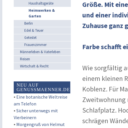
Größe. Mit ein
Haushaltsgeräte
Heimwerken &
und einer indiv
Garten
Berlin
Zuhause ganz 
Edel & Teuer
Getestet
Frauenzimmer
Farbe schafft 
Männerleben & Vaterleben
Reisen
Wie sorgfältig
Wirtschaft & Recht
einem kleinen R
NEU AUF
Koblenz. Für Mat
GENUSSMAENNER.DE
▪
Eine botanische Weltreise
Zweitwohnung m
am Telefon
Schlafplatz. Ho
▪
Sicher unterwegs mit
Vierbeinern
schrägen Wände
▪
Morgengruß von Helmut