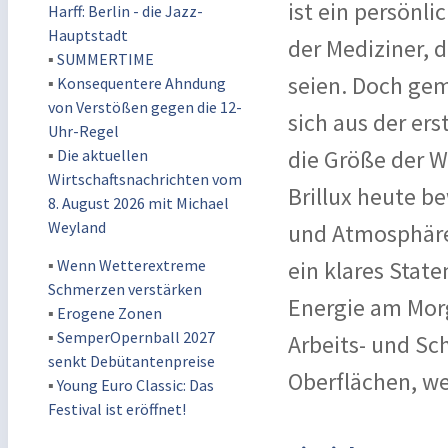
ist ein persönl
Harff: Berlin - die Jazz-
Hauptstadt
der Mediziner, 
▪
SUMMERTIME
seien. Doch ge
▪
Konsequentere Ahndung
von Verstößen gegen die 12-
sich aus der er
Uhr-Regel
die Größe der W
▪
Die aktuellen
Wirtschaftsnachrichten vom
Brillux heute be
8. August 2026 mit Michael
Weyland
und Atmosphäre.
▪
Wenn Wetterextreme
ein klares State
Schmerzen verstärken
Energie am Mor
▪
Erogene Zonen
▪
SemperOpernball 2027
Arbeits- und Sc
senkt Debütantenpreise
Oberflächen, w
▪
Young Euro Classic: Das
Festival ist eröffnet!