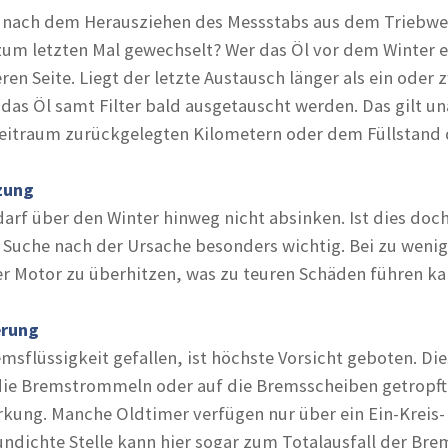
 nach dem Herausziehen des Messstabs aus dem Triebw
um letzten Mal gewechselt? Wer das Öl vor dem Winter e
eren Seite. Liegt der letzte Austausch länger als ein oder 
 das Öl samt Filter bald ausgetauscht werden. Das gilt u
eitraum zurückgelegten Kilometern oder dem Füllstand 
zung
darf über den Winter hinweg nicht absinken. Ist dies doc
 Suche nach der Ursache besonders wichtig. Bei zu wenig
r Motor zu überhitzen, was zu teuren Schäden führen ka
erung
emsflüssigkeit gefallen, ist höchste Vorsicht geboten. Di
 die Bremstrommeln oder auf die Bremsscheiben getropft 
kung. Manche Oldtimer verfügen nur über ein Ein-Kreis-
ndichte Stelle kann hier sogar zum Totalausfall der Br