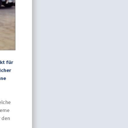
kt für
icher
ine
elche
teme
r den