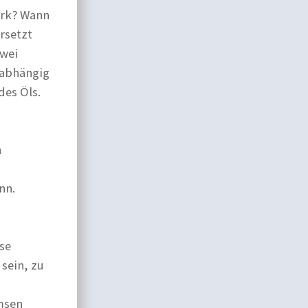
erk? Wann
rsetzt
zwei
nabhängig
des Öls.
h
nn.
ese
sein, zu
emsen