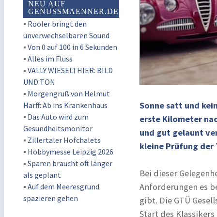
NEU AUF
GENUSSMAENNER.DE
▪
Rooler bringt den
unverwechselbaren Sound
▪
Von 0 auf 100 in 6 Sekunden
▪
Alles im Fluss
▪
VALLY WIESELTHIER: BILD
UND TON
▪
Morgengruß von Helmut
Sonne satt und kein
Harff: Ab ins Krankenhaus
▪
Das Auto wird zum
erste Kilometer nac
Gesundheitsmonitor
und gut gelaunt ver
▪
Zillertaler Hofchalets
kleine Prüfung der 
▪
Hobbymesse Leipzig 2026
▪
Sparen braucht oft länger
Bei dieser Gelegenh
als geplant
Anforderungen es b
▪
Auf dem Meeresgrund
spazieren gehen
gibt. Die GTÜ Gesel
Start des Klassikers