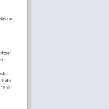
elevant
sitzer
er
ecks
er Nähe
er und