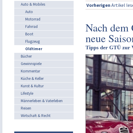
Auto & Mobiles
Vorherigen
Artikel le
Auto
Motorrad
Nach dem C
Fahrrad
neue Saiso
Boot
Flugzeug
Tipps der GTÜ zur V
Oldtimer
Bücher
Gewinnspiele
Kommentar
Küche & Keller
Kunst & Kultur
Lifestyle
Männerleben & Vaterleben
Reisen
Wirtschaft & Recht