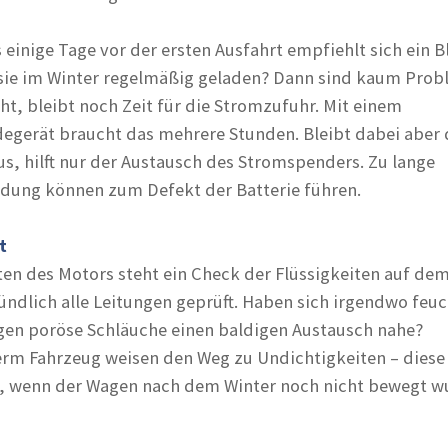
 einige Tage vor der ersten Ausfahrt empfiehlt sich ein B
 sie im Winter regelmäßig geladen? Dann sind kaum Prob
cht, bleibt noch Zeit für die Stromzufuhr. Mit einem
egerät braucht das mehrere Stunden. Bleibt dabei aber 
, hilft nur der Austausch des Stromspenders. Zu lange
dung können zum Defekt der Batterie führen.
t
ten des Motors steht ein Check der Flüssigkeiten auf dem
ndlich alle Leitungen geprüft. Haben sich irgendwo feu
egen poröse Schläuche einen baldigen Austausch nahe?
erm Fahrzeug weisen den Weg zu Undichtigkeiten – diese
en, wenn der Wagen nach dem Winter noch nicht bewegt w