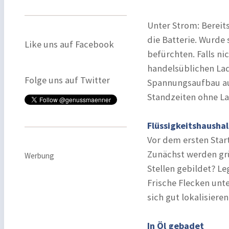
Unter Strom: Bereits
die Batterie. Wurde
Like uns auf Facebook
befürchten. Falls ni
handelsüblichen Lad
Folge uns auf Twitter
Spannungsaufbau aus
Standzeiten ohne La
Flüssigkeitshaushal
Vor dem ersten Star
Zunächst werden grü
Werbung
Stellen gebildet? L
Frische Flecken unt
sich gut lokalisier
In Öl gebadet