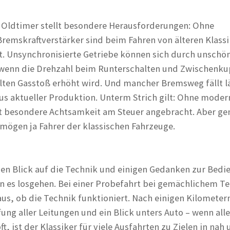
 Oldtimer stellt besondere Herausforderungen: Ohne
remskraftverstärker sind beim Fahren von älteren Klass
t. Unsynchronisierte Getriebe können sich durch unschö
wenn die Drehzahl beim Runterschalten und Zwischenku
lten Gasstoß erhöht wird. Und mancher Bremsweg fällt l
aus aktueller Produktion. Unterm Strich gilt: Ohne moder
t besondere Achtsamkeit am Steuer angebracht. Aber ge
ögen ja Fahrer der klassischen Fahrzeuge.
en Blick auf die Technik und einigen Gedanken zur Bedi
n es losgehen. Bei einer Probefahrt bei gemächlichem 
raus, ob die Technik funktioniert. Nach einigen Kilometer
fung aller Leitungen und ein Blick unters Auto – wenn all
ft, ist der Klassiker für viele Ausfahrten zu Zielen in nah