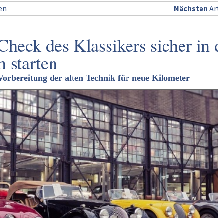
sen
Nächsten
Art
heck des Klassikers sicher in 
n starten
orbereitung der alten Technik für neue Kilometer