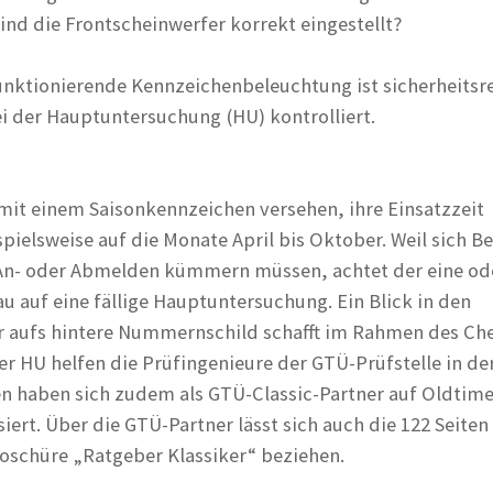
ind die Frontscheinwerfer korrekt eingestellt?
unktionierende Kennzeichenbeleuchtung ist sicherheitsr
i der Hauptuntersuchung (HU) kontrolliert.
 mit einem Saisonkennzeichen versehen, ihre Einsatzzeit
pielsweise auf die Monate April bis Oktober. Weil sich Be
An- oder Abmelden kümmern müssen, achtet der eine od
u auf eine fällige Hauptuntersuchung. Ein Blick in den
r aufs hintere Nummernschild schafft im Rahmen des Ch
iger HU helfen die Prüfingenieure der GTÜ-Prüfstelle in d
nen haben sich zudem als GTÜ-Classic-Partner auf Oldtim
iert. Über die GTÜ-Partner lässt sich auch die 122 Seiten
schüre „Ratgeber Klassiker“ beziehen.