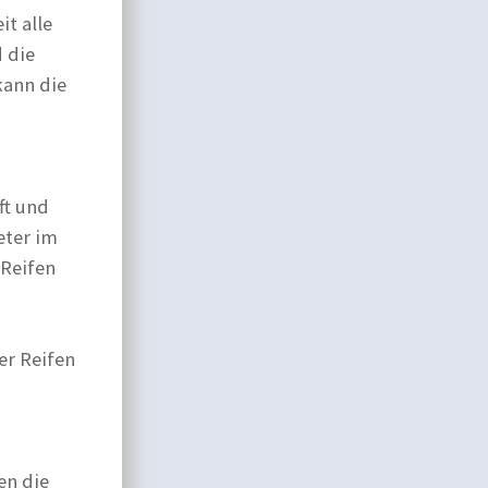
t alle
d die
kann die
ft und
eter im
 Reifen
er Reifen
en die