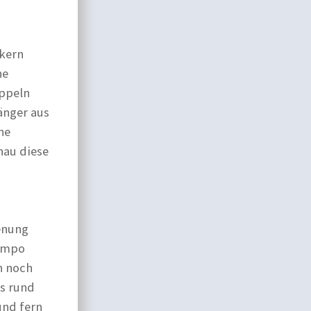
ikern
ne
ppeln
änger aus
ne
nau diese
enung
Tempo
n noch
es rund
 und fern