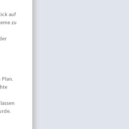
lick auf
leme zu
der
 Plan.
chte
 lassen
urde.