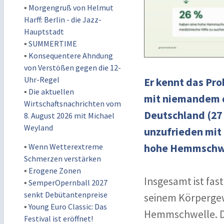
▪
Morgengruß von Helmut
Harff: Berlin - die Jazz-
Hauptstadt
▪
SUMMERTIME
▪
Konsequentere Ahndung
von Verstößen gegen die 12-
Uhr-Regel
Er kennt das Pro
▪
Die aktuellen
mit niemandem da
Wirtschaftsnachrichten vom
Deutschland (27 
8. August 2026 mit Michael
Weyland
unzufrieden mit 
▪
Wenn Wetterextreme
hohe Hemmschwel
Schmerzen verstärken
▪
Erogene Zonen
Insgesamt ist fas
▪
SemperOpernball 2027
senkt Debütantenpreise
seinem Körpergew
▪
Young Euro Classic: Das
Hemmschwelle. Da
Festival ist eröffnet!