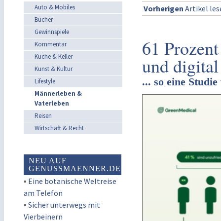
Auto & Mobiles
Vorherigen
Artikel le
Bücher
Gewinnspiele
61 Prozent
Kommentar
Küche & Keller
und digita
Kunst & Kultur
... so eine Stud
Lifestyle
Männerleben &
Vaterleben
Reisen
Wirtschaft & Recht
NEU AUF
GENUSSMAENNER.DE
▪
Eine botanische Weltreise
am Telefon
▪
Sicher unterwegs mit
Vierbeinern