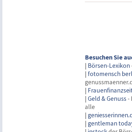
Besuchen Sie au
|
Börsen-Lexikon
|
fotomensch berl
genussmaenner.
|
Frauenfinanzsei
|
Geld & Genuss
- 
alle
|
geniesserinnen.
|
gentleman today
|
instock
der Börs