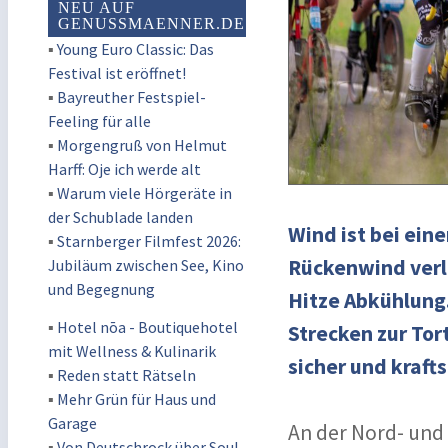
NEU AUF
GENUSSMAENNER.DE
▪
Young Euro Classic: Das
Festival ist eröffnet!
▪
Bayreuther Festspiel-
Feeling für alle
▪
Morgengruß von Helmut
Harff: Oje ich werde alt
▪
Warum viele Hörgeräte in
der Schublade landen
Wind ist bei ein
▪
Starnberger Filmfest 2026:
Rückenwind verlei
Jubiläum zwischen See, Kino
und Begegnung
Hitze Abkühlung
▪
Hotel nōa - Boutiquehotel
Strecken zur Tor
mit Wellness & Kulinarik
sicher und kraft
▪
Reden statt Rätseln
▪
Mehr Grün für Haus und
Garage
An der Nord- und
▪
Von Deutschrock über Soul