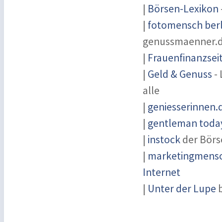
|
Börsen-Lexikon
|
fotomensch berl
genussmaenner.
|
Frauenfinanzsei
|
Geld & Genuss
- 
alle
|
geniesserinnen.
|
gentleman today
|
instock
der Börs
|
marketingmensch
Internet
|
Unter der Lupe
b