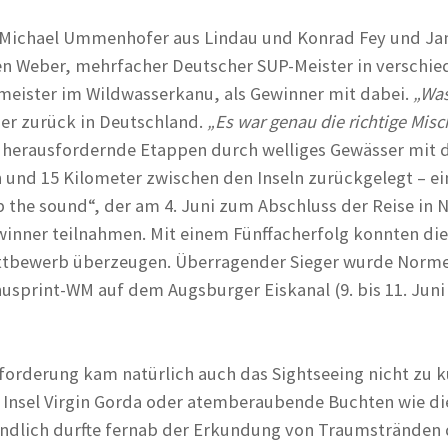
 Michael Ummenhofer aus Lindau und Konrad Fey und Ja
en Weber, mehrfacher Deutscher SUP-Meister in verschie
eister im Wildwasserkanu, als Gewinner mit dabei.
„Was
er zurück in Deutschland.
„Es war genau die richtige Mis
, herausfordernde Etappen durch welliges Gewässer mit 
und 15 Kilometer zwischen den Inseln zurückgelegt – ein
the sound“, der am 4. Juni zum Abschluss der Reise in 
winner teilnahmen. Mit einem Fünffacherfolg konnten d
tbewerb überzeugen. Überragender Sieger wurde Normen
usprint-WM auf dem Augsburger Eiskanal (9. bis 11. Juni
forderung kam natürlich auch das Sightseeing nicht zu k
r Insel Virgin Gorda oder atemberaubende Buchten wie d
ändlich durfte fernab der Erkundung von Traumstränden d