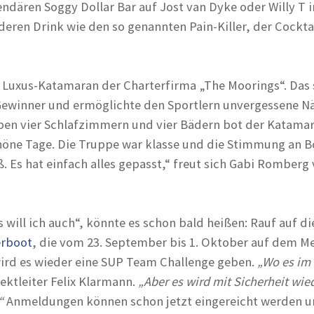
gendären Soggy Dollar Bar auf Jost van Dyke oder Willy T
deren Drink wie den so genannten Pain-Killer, der Cocktai
 Luxus-Katamaran der Charterfirma „The Moorings“. D
Gewinner und ermöglichte den Sportlern unvergessene Nä
ben vier Schlafzimmern und vier Bädern bot der Katamar
öne Tage. Die Truppe war klasse und die Stimmung an Bo
. Es hat einfach alles gepasst,“ freut sich Gabi Romberg
as will ich auch“, könnte es schon bald heißen: Rauf auf d
erboot
, die vom 23. September bis 1. Oktober auf dem M
wird es wieder eine SUP Team Challenge geben.
„Wo es im 
jektleiter Felix Klarmann.
„Aber es wird mit Sicherheit wie
“
Anmeldungen können schon jetzt eingereicht werden u