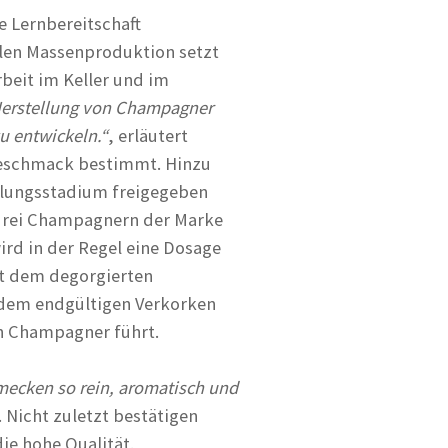
e Lernbereitschaft
llen Massenproduktion setzt
beit im Keller und im
Herstellung von Champagner
u entwickeln.“
, erläutert
 Geschmack bestimmt. Hinzu
klungsstadium freigegeben
n drei Champagnern der Marke
ird in der Regel eine Dosage
it dem degorgierten
 dem endgültigen Verkorken
en Champagner führt.
ecken so rein, aromatisch und
 Nicht zuletzt bestätigen
e hohe Qualität.