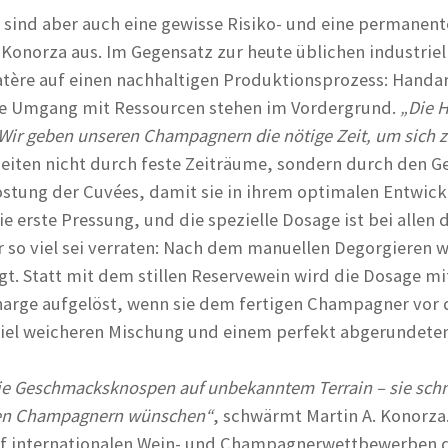
sind aber auch eine gewisse Risiko- und eine permanent
 Konorza aus. Im Gegensatz zur heute üblichen industrie
atère auf einen nachhaltigen Produktionsprozess: Handar
e Umgang mit Ressourcen stehen im Vordergrund.
„Die 
 Wir geben unseren Champagnern die nötige Zeit, um sich z
zeiten nicht durch feste Zeiträume, sondern durch den
stung der Cuvées, damit sie in ihrem optimalen Entwic
e erste Pressung, und die spezielle Dosage ist bei alle
so viel sei verraten: Nach dem manuellen Degorgieren w
t. Statt mit dem stillen Reservewein wird die Dosage m
arge aufgelöst, wenn sie dem fertigen Champagner vor
 viel weicheren Mischung und einem perfekt abgerundet
ie Geschmacksknospen auf unbekanntem Terrain – sie schm
llen Champagnern wünschen“
, schwärmt Martin A. Konorza.
f internationalen Wein- und Champagnerwettbewerben di