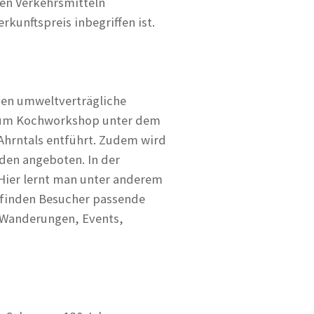
en Verkehrsmitteln
kunftspreis inbegriffen ist.
rden umweltverträgliche
a zum Kochworkshop unter dem
 Ahrntals entführt. Zudem wird
den angeboten. In der
 Hier lernt man unter anderem
o finden Besucher passende
, Wanderungen, Events,