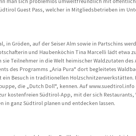
n man sich problemlos umweltfreundlich mit öffentlich
tirol Guest Pass, welcher in Mitgliedsbetrieben im Unter
l, in Gröden, auf der Seiser Alm sowie in Partschins we
otschafterin und Haubenköchin Tina Marcelli lädt etw
m sie Teilnehmer in die Welt heimischer Waldzutaten des
nts des Programms „Aria Pura“ dort begleitetes Waldba
ein Besuch in traditionellen Holzschnitzerwerkstätten.
puppe, die „Dutch Doll“, kennen. Auf www.suedtirol.inf
zur kostenfreien Südtirol-App, mit der sich Restaurants
n in ganz Südtirol planen und entdecken lassen.