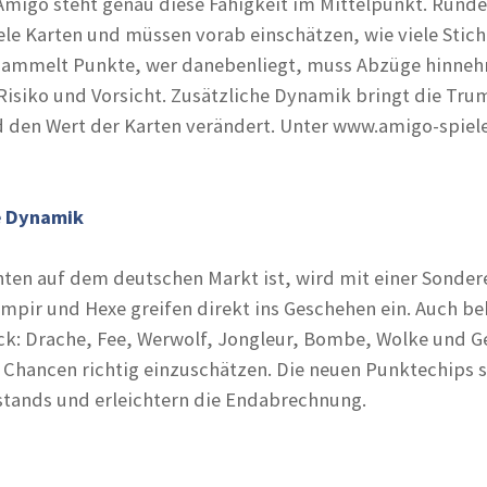
migo steht genau diese Fähigkeit im Mittelpunkt. Runde
ele Karten und müssen vorab einschätzen, wie viele Stic
, sammelt Punkte, wer danebenliegt, muss Abzüge hinneh
isiko und Vorsicht. Zusätzliche Dynamik bringt die Trum
den Wert der Karten verändert. Unter www.amigo-spiele.
e Dynamik
nten auf dem deutschen Markt ist, wird mit einer Sondere
Vampir und Hexe greifen direkt ins Geschehen ein. Auch b
ck: Drache, Fee, Werwolf, Jongleur, Bombe, Wolke und Ge
 Chancen richtig einzuschätzen. Die neuen Punktechips 
lstands und erleichtern die Endabrechnung.