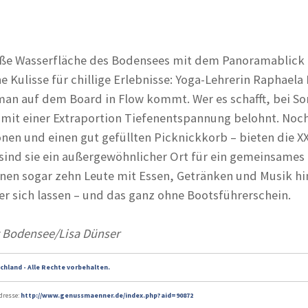
oße Wasserfläche des Bodensees mit dem Panoramablick 
 Kulisse für chillige Erlebnisse: Yoga-Lehrerin Raphaela 
an auf dem Board in Flow kommt. Wer es schafft, bei S
 mit einer Extraportion Tiefenentspannung belohnt. Noch
onen und einen gut gefüllten Picknickkorb – bieten die X
 sind sie ein außergewöhnlicher Ort für ein gemeinsame
nen sogar zehn Leute mit Essen, Getränken und Musik hi
r sich lassen – und das ganz ohne Bootsführerschein.
t Bodensee/Lisa Dünser
chland - Alle Rechte vorbehalten.
adresse:
http://www.genussmaenner.de/index.php?aid=90872