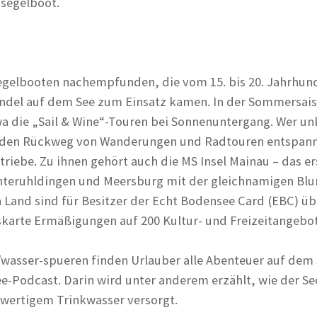
nsegelboot.
 Segelbooten nachempfunden, die vom 15. bis 20. Jahrhun
andel auf dem See zum Einsatz kamen. In der Sommersai
wa die „Sail & Wine“-Touren bei Sonnenuntergang. Wer un
r den Rückweg von Wanderungen und Radtouren entspann
riebe. Zu ihnen gehört auch die MS Insel Mainau – das ers
Unteruhldingen und Meersburg mit der gleichnamigen Blu
n Land sind für Besitzer der Echt Bodensee Card (EBC) üb
skarte Ermäßigungen auf 200 Kultur- und Freizeitangebo
asser-spueren finden Urlauber alle Abenteuer auf dem 
-Podcast. Darin wird unter anderem erzählt, wie der See
ertigem Trinkwasser versorgt.