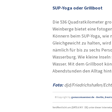
SUP-Yoga oder Grillboot
Die 536 Quadratkilometer gr
Weinberge bietet eine fotogene
Könnern beim SUP-Yoga, wie m
Gleichgewicht zu halten, wird
nämlich für bis zu sechs Pers
Wasserburg. Wie kleine Inseln
Wasser. Mit dem Grillboot kön
Abendstunden den Alltag hinte
Foto:
djd/Friedrichshafen/Ech
© Copyright by
genussmaenner.de - Berlin, Deuts
Veröffentlicht am {DATE:d.M.Y : DE} unter dieser Internet