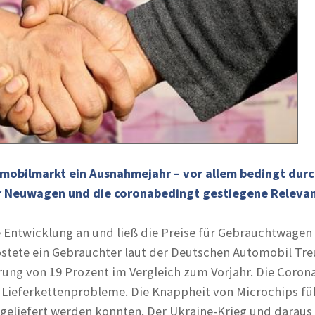
mobilmarkt ein Ausnahmejahr – vor allem bedingt durc
r Neuwagen und die coronabedingt gestiegene Relevanz 
e Entwicklung an und ließ die Preise für Gebrauchtwage
ostete ein Gebrauchter laut der Deutschen Automobil Tre
erung von 19 Prozent im Vergleich zum Vorjahr. Die Coro
 Lieferkettenprobleme. Die Knappheit von Microchips fü
eliefert werden konnten. Der Ukraine-Krieg und daraus 