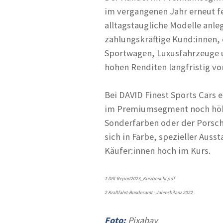
im vergangenen Jahr erneut fes
alltagstaugliche Modelle anle
zahlungskräftige Kund:innen,
Sportwagen, Luxusfahrzeuge u
hohen Renditen langfristig vo
Bei DAVID Finest Sports Cars 
im Premiumsegment noch höher
Sonderfarben oder der Porsch
sich in Farbe, spezieller Aus
Käufer:innen hoch im Kurs.
1 DAT-Report2023_Kurzbericht.pdf
2 Kraftfahrt-Bundesamt - Jahresbilanz 2022
Foto:
Pixabay