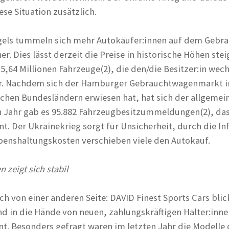
se Situation zusätzlich.
els tummeln sich mehr Autokäufer:innen auf dem Geb
. Dies lässt derzeit die Preise in historische Höhen stei
,64 Millionen Fahrzeuge(2), die den/die Besitzer:in wech
hr. Nachdem sich der Hamburger Gebrauchtwagenmarkt i
ichen Bundesländern erwiesen hat, hat sich der allgemei
 Jahr gab es 95.882 Fahrzeugbesitzummeldungen(2), das
nt. Der Ukrainekrieg sorgt für Unsicherheit, durch die I
benshaltungskosten verschieben viele den Autokauf.
zeigt sich stabil
 von einer anderen Seite: DAVID Finest Sports Cars blick
nd in die Hände von neuen, zahlungskräftigen Halter:inne
nt. Besonders gefragt waren im letzten Jahr die Modelle d