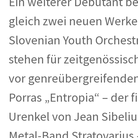
Ein weiterer Debütant be
gleich zwei neuen Werke
Slovenian Youth Orchestr
stehen für zeitgenössisc
vor genreübergreifenden
Porras „Entropia“ – der 
Urenkel von Jean Sibeliu
Metal-Band Stratovarius 