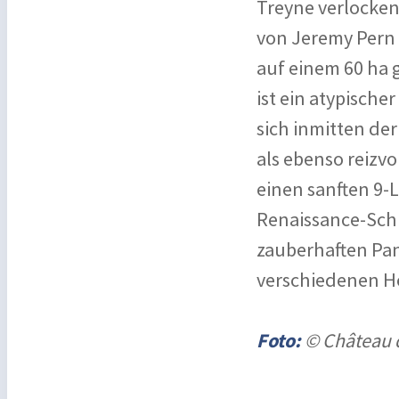
Treyne verlocken 
von Jeremy Pern 
auf einem 60 ha 
ist ein atypische
sich inmitten de
als ebenso reizvo
einen sanften 9-
Renaissance-Schl
zauberhaften Pa
verschiedenen H
Foto:
© Château d