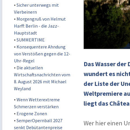
▪
Sicher unterwegs mit
Vierbeinern
▪
Morgengruß von Helmut
Harff: Berlin - die Jazz-
Hauptstadt
▪
SUMMERTIME
▪
Konsequentere Ahndung
von Verstößen gegen die 12-
Uhr-Regel
Das Wasser der 
▪
Die aktuellen
wundert es nicht
Wirtschaftsnachrichten vom
8. August 2026 mit Michael
der Liste der U
Weyland
Weltpremiere au
▪
Wenn Wetterextreme
liegt das Châtea
Schmerzen verstärken
▪
Erogene Zonen
▪
SemperOpernball 2027
Wer hier einen U
senkt Debütantenpreise